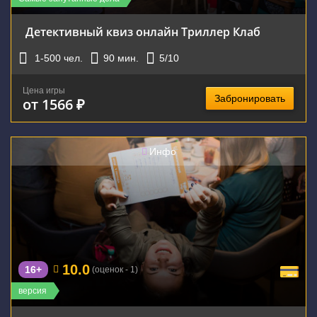
Детективный квиз онлайн Триллер Клаб
1-500
чел.
90
мин.
5
/10
Цена игры
Забронировать
от 1566 ₽
Инфо
10.0
16+
(оценок - 1)
версия