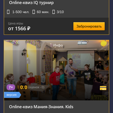
Online-квиз IQ турнир
1-500
чел.
60
мин.
3
/10
Цена игры
Забронировать
от 1566 ₽
Инфо
0.0
7+
(оценок - 0)
версия
Online-квиз Мания-Знания. Kids