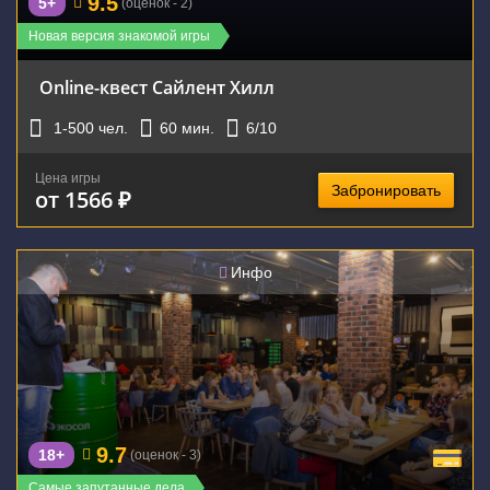
9.5
5+
(оценок - 2)
Новая версия знакомой игры
Online-квест Сайлент Хилл
1-500
чел.
60
мин.
6
/10
Цена игры
Забронировать
от 1566 ₽
Инфо
9.7
18+
(оценок - 3)
Самые запутанные дела