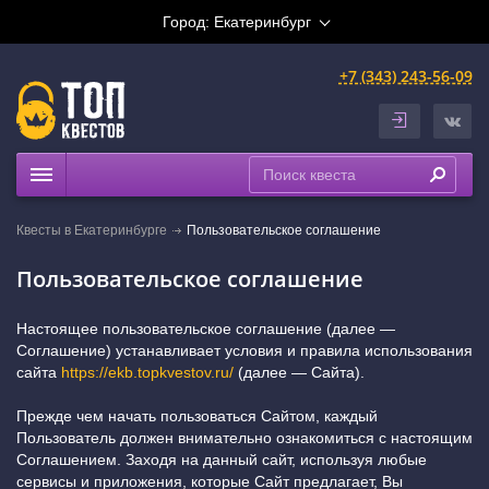
Город:
Екатеринбург
+7 (343) 243-56-09
Квесты
Квесты в Екатеринбурге
Пользовательское соглашение
Расписание
Пользовательское соглашение
Рейтинги
На карте
Настоящее пользовательское соглашение (далее —
Сертификаты
Соглашение) устанавливает условия и правила использования
сайта
https://ekb.topkvestov.ru/
(далее — Сайта).
Прежде чем начать пользоваться Сайтом, каждый
Пользователь должен внимательно ознакомиться с настоящим
Соглашением. Заходя на данный сайт, используя любые
сервисы и приложения, которые Сайт предлагает, Вы