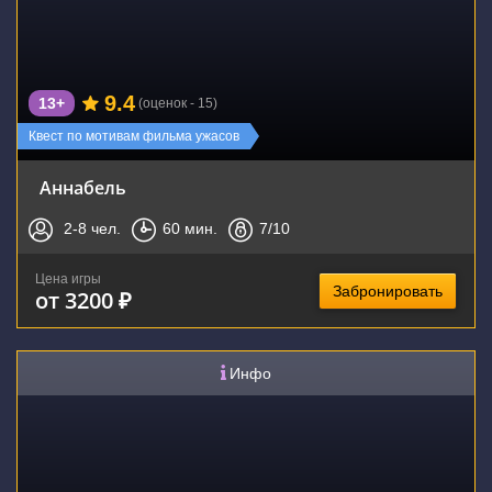
9.4
13+
(оценок - 15)
Квест по мотивам фильма ужасов
Аннабель
2-8
чел.
60
мин.
7
/10
Цена игры
Забронировать
от 3200 ₽
Инфо