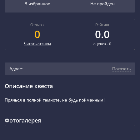
В избранное
Не пройден
Отзывы
Рейтинг
0
0.0
Читать отзывы
оценок -
0
Адрес:
Показать
г. Екатеринбург, улица Прониной, 25
(показать на карте)
Описание квеста
+7 (343) 243-56-09
Прячься в полной темноте, не будь пойманным!
Фотогалерея