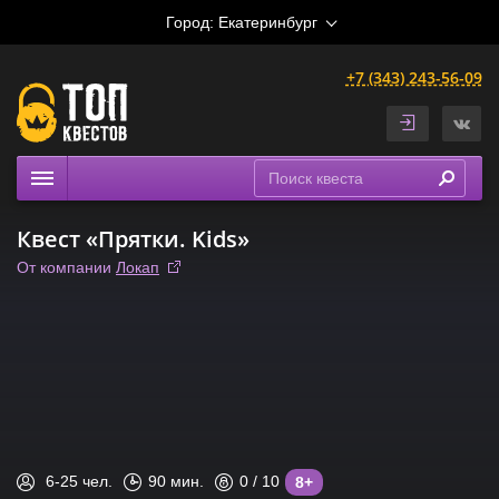
Город:
Екатеринбург
+7 (343) 243-56-09
Квесты
Квест «Прятки. Kids»
Расписание
От компании
Локап
Рейтинги
На карте
Сертификаты
6-25
чел.
90
мин.
0
/ 10
8+