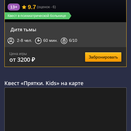
9.7
13+
(оценок - 6)
Квест в психиатрической больнице
Дитя тьмы
2-8
чел.
60
мин.
6
/10
Цена игры
Забронировать
от 3200 ₽
Квест «Прятки. Kids» на карте