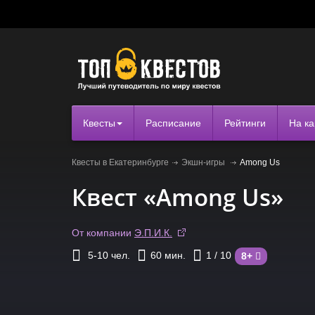
Квесты
Расписание
Рейтинги
На ка
Квесты в Екатеринбурге
Экшн-игры
Among Us
Квест «Among Us»
От компании
Э.П.И.К.
5-10
чел.
60
мин.
1
/ 10
8+