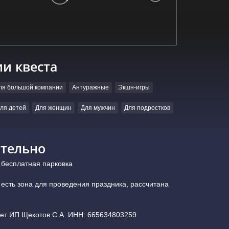
ии квеста
ля большой компании
Антуражные
Экшн-игры
ля детей
Для женщин
Для мужчин
Для подростков
тельно
 бесплатная парковка
есть зона для проведения праздника, рассчитана
ает ИП Щекотов С.А. ИНН: 665634803259