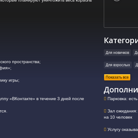
Категор
Для новичков
Д
ского пространства;
Для взрослых
Д
фия»;
Показать все
ику игры;
Дополни
уппу «ВКонтакте» в течение 3 дней после
Парковка: есть
тся.
Зал ожидания: 
на 10 человек
Услугу оказыв