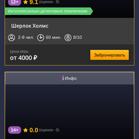
9.1
12+
(оценок - 9)
Интеллектуально-детективное приключение
Шерлок Холмс
2-8
чел.
60
мин.
8
/10
Цена игры
Забронировать
от 4000 ₽
Инфо
0.0
14+
(оценок - 0)