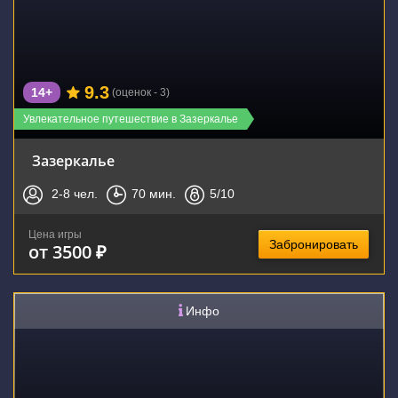
9.3
14+
(оценок - 3)
Увлекательное путешествие в Зазеркалье
Зазеркалье
2-8
чел.
70
мин.
5
/10
Цена игры
Забронировать
от 3500 ₽
Инфо