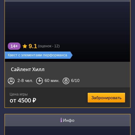
9.1
14+
(оценок - 12)
Квест с элементами перформанса
Сайлент Хилл
2-8
чел.
60
мин.
6
/10
Цена игры
Забронировать
от 4500 ₽
Инфо