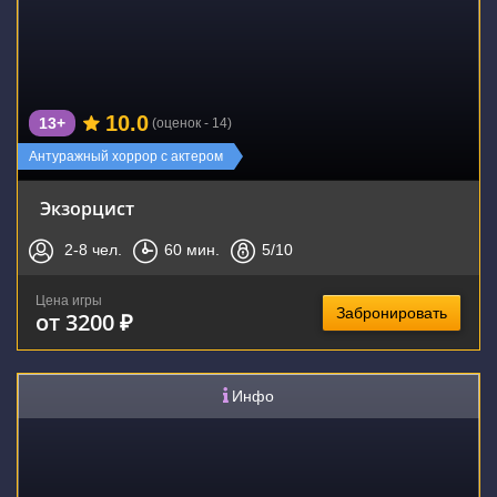
10.0
13+
(оценок - 14)
Новинка
Антуражный хоррор с актером
Экзорцист
2-8
чел.
60
мин.
5
/10
Цена игры
Забронировать
от 3200 ₽
Инфо