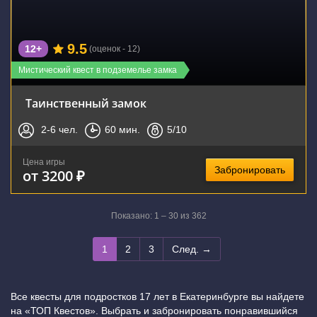
9.5
12+
(оценок - 12)
Мистический квест в подземелье замка
Таинственный замок
2-6
чел.
60
мин.
5
/10
Цена игры
Забронировать
от 3200 ₽
Показано: 1 – 30 из 362
1
2
3
След. →
Все квесты для подростков 17 лет в Екатеринбурге вы найдете
на «ТОП Квестов». Выбрать и забронировать понравившийся