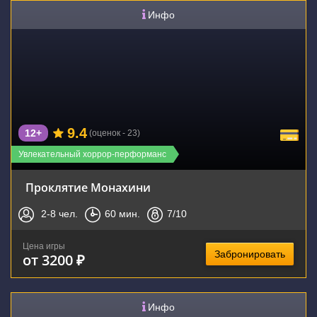
Инфо
9.4
12+
(оценок - 23)
Увлекательный хоррор-перформанс
Проклятие Монахини
2-8
чел.
60
мин.
7
/10
Цена игры
Забронировать
от 3200 ₽
Инфо