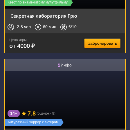
Квест по знаменитому мультфильму
Секретная лаборатория Грю
2-8
чел.
60
мин.
6
/10
Цена игры
Забронировать
от 4000 ₽
Инфо
7.8
14+
(оценок - 9)
Антуражный хоррор с актером