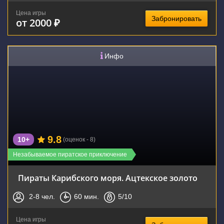
Цена игры
Забронировать
от 2000 ₽
Инфо
9.8
10+
(оценок - 8)
Незабываемое пиратское приключение
Пираты Карибского моря. Ацтекское золото
2-8
чел.
60
мин.
5
/10
Цена игры