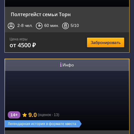
Полтергейст семьи Торн
2-8
чел.
60
мин.
5
/10
Цена игры
Забронировать
от 4500 ₽
Инфо
9.0
14+
(оценок - 13)
Легендарная история в формате квеста