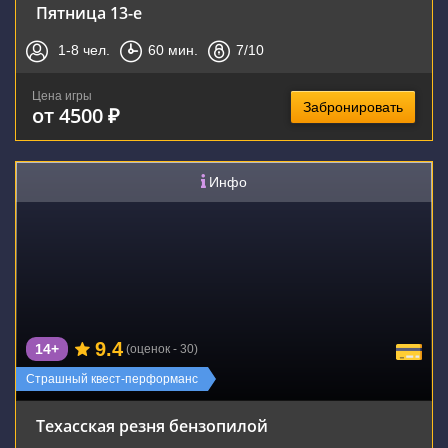
Пятница 13-е
1-8
чел.
60
мин.
7
/10
Цена игры
Забронировать
от 4500 ₽
Инфо
9.4
14+
(оценок - 30)
Страшный квест-перформанс
Техасская резня бензопилой