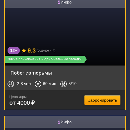
Инфо
9.3
12+
(оценок - 7)
Лихие приключения и оригинальные загадки
Побег из тюрьмы
2-8
чел.
60
мин.
5
/10
Цена игры
Забронировать
от 4000 ₽
Инфо