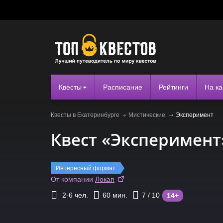
Квесты
Расписание
Рейтинги
На ка
Квесты в Екатеринбурге
Мистические
Эксперимент
Квест «Эксперимент
Интересный формат
От компании
Локап
2-6
чел.
60
мин.
7
/ 10
14+