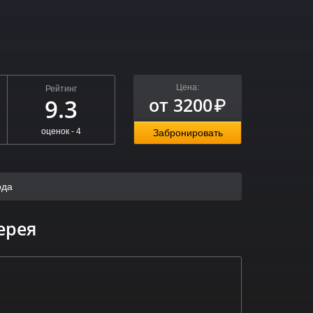
Цена:
Рейтинг
от 3200
9.3
₽
оценок -
4
Забронировать
ода
ерея