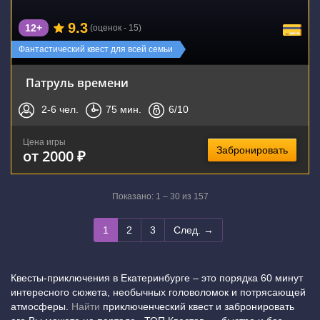
9.3
12+
(оценок - 15)
Фантастический квест для всей семьи
Патруль времени
2-6
чел.
75
мин.
6
/10
Цена игры
Забронировать
от 2000 ₽
Показано: 1 – 30 из 157
1
2
3
След. →
Квесты-приключения в Екатеринбурге – это порядка 60 минут
интересного сюжета, необычных головоломок и потрясающей
атмосферы.
Найти
приключенческий квест и забронировать