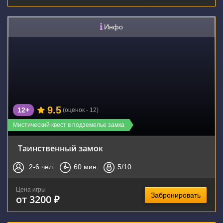
Инфо
9.5
12+
(оценок - 12)
Мистический квест в подземелье замка
Таинственный замок
2-6
чел.
60
мин.
5
/10
Цена игры
Забронировать
от 3200 ₽