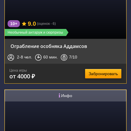
9.0
10+
(оценок - 6)
Необычный антаруж и сюрпризы
Ограбление особняка Аддамсов
2-8
чел.
60
мин.
7
/10
Цена игры
Забронировать
от 4000 ₽
Инфо