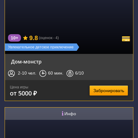
9.8
10+
(оценок - 4)
Увлекательное детское приключение
Дом-монстр
2-10
чел.
60
мин.
6
/10
Цена игры
Забронировать
от 5000 ₽
Инфо