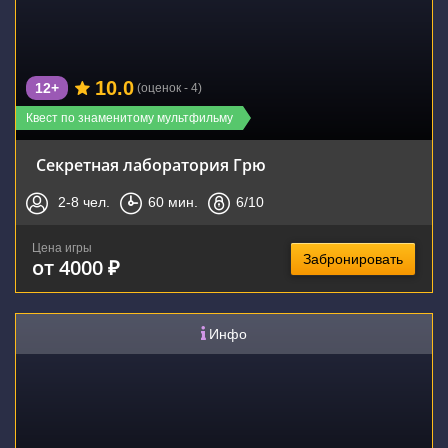
10.0
12+
(оценок - 4)
Квест по знаменитому мультфильму
Секретная лаборатория Грю
2-8
чел.
60
мин.
6
/10
Цена игры
Забронировать
от 4000 ₽
Инфо