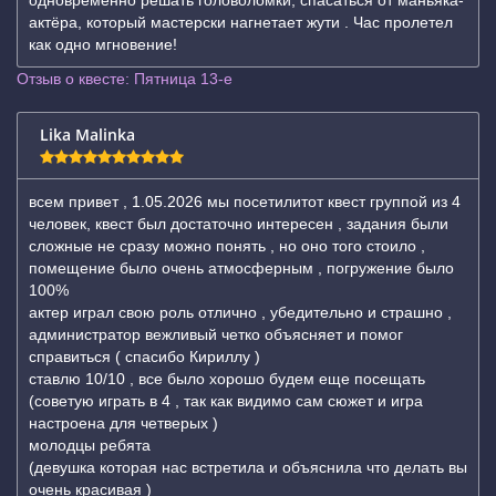
одновременно решать головоломки, спасаться от маньяка-
актёра, который мастерски нагнетает жути . Час пролетел
как одно мгновение!
Отзыв о квесте: Пятница 13-е
Lika Malinka
всем привет , 1.05.2026 мы посетилитот квест группой из 4
человек, квест был достаточно интересен , задания были
сложные не сразу можно понять , но оно того стоило ,
помещение было очень атмосферным , погружение было
100%
актер играл свою роль отлично , убедительно и страшно ,
администратор вежливый четко объясняет и помог
справиться ( спасибо Кириллу )
ставлю 10/10 , все было хорошо будем еще посещать
(советую играть в 4 , так как видимо сам сюжет и игра
настроена для четверых )
молодцы ребята
(девушка которая нас встретила и объяснила что делать вы
очень красивая )