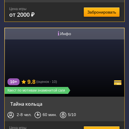
Цена игры
Забронировать
от 2000 ₽
Инфо
9.8
10+
(оценок - 10)
Квест по мотивам знаменитой саги
Тайна кольца
2-8
чел.
60
мин.
5
/10
Цена игры