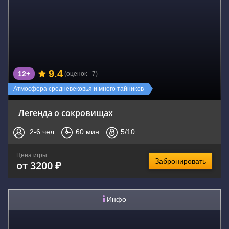
9.4
12+
(оценок - 7)
Атмосфера средневековья и много тайников
Легенда о сокровищах
2-6
чел.
60
мин.
5
/10
Цена игры
Забронировать
от 3200 ₽
Инфо