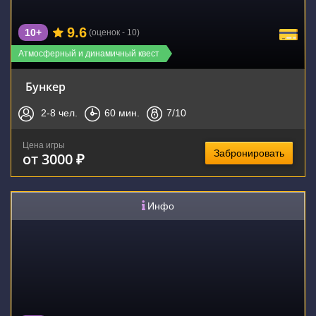
9.6
10+
(оценок - 10)
Атмосферный и динамичный квест
Бункер
2-8
чел.
60
мин.
7
/10
Цена игры
Забронировать
от 3000 ₽
Инфо