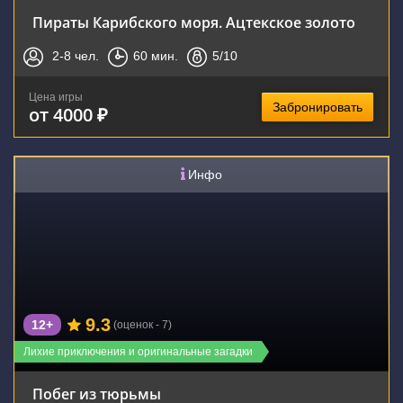
Пираты Карибского моря. Ацтекское золото
2-8
чел.
60
мин.
5
/10
Цена игры
Забронировать
от 4000 ₽
Инфо
9.3
12+
(оценок - 7)
Лихие приключения и оригинальные загадки
Побег из тюрьмы