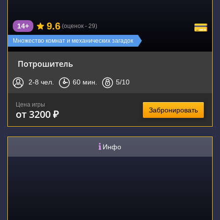
9.6
14+
(оценок - 29)
Множество комнат и механических загадок
Потрошитель
2-8
чел.
60
мин.
5
/10
Цена игры
Забронировать
от 3200 ₽
Инфо