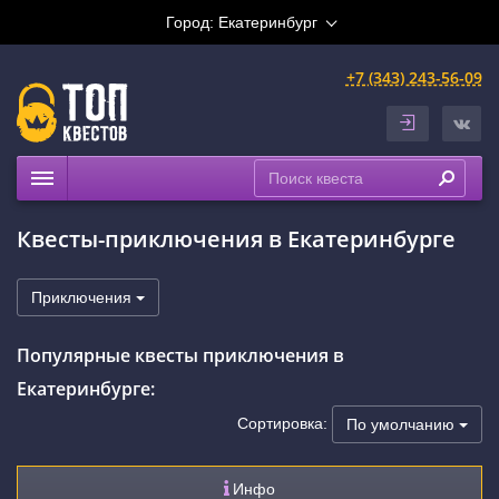
Город:
Екатеринбург
+7 (343) 243-56-09
Квесты
Квесты-приключения в Екатеринбурге
Расписание
Рейтинги
Приключения
На карте
Популярные квесты приключения в
Сертификаты
Екатеринбурге:
Сортировка:
По умолчанию
Инфо