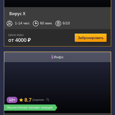
Вирус Х
1-14
чел.
60
мин.
6
/10
Цена игры
Забронировать
от 4000 ₽
Инфо
8.7
12+
(оценок - 7)
Реалистичная игровая локация