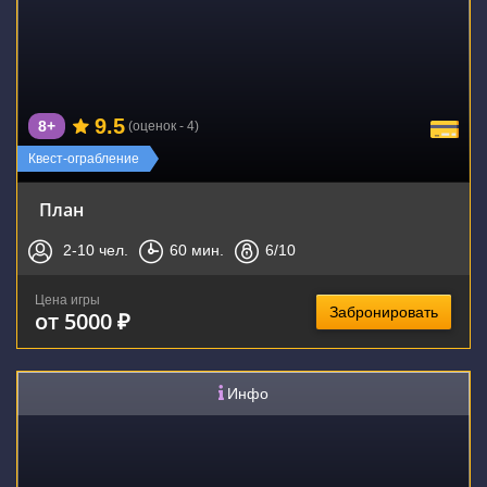
9.5
8+
(оценок - 4)
Квест-ограбление
План
2-10
чел.
60
мин.
6
/10
Цена игры
Забронировать
от 5000 ₽
Инфо