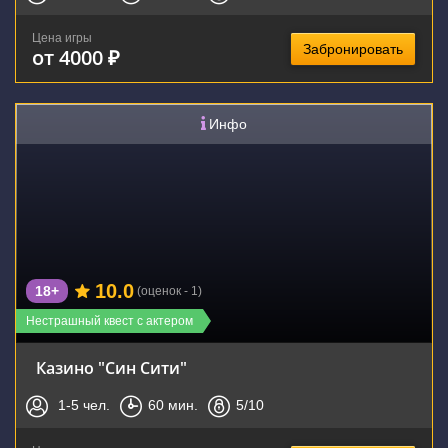
Цена игры
Забронировать
от 4000 ₽
Инфо
10.0
18+
(оценок - 1)
Нестрашный квест с актером
Казино "Син Сити"
1-5
чел.
60
мин.
5
/10