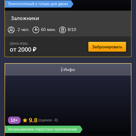
Технологичный и только для двоих
Заложники
2
чел.
60
мин.
8
/10
Цена игры
Забронировать
от 2000 ₽
Инфо
9.8
10+
(оценок - 8)
Незабываемое пиратское приключение