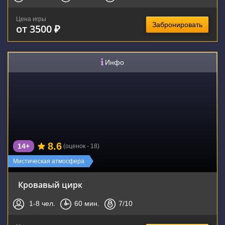
Цена игры
Забронировать
от 3500 ₽
Инфо
8.6
14+
(оценок - 18)
Мистическая атмосфера
Кровавый цирк
1-8
чел.
60
мин.
7
/10