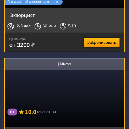
Новинка
Антуражный хоррор с актером
Экзорцист
2-8
чел.
60
мин.
5
/10
Цена игры
Забронировать
от 3200 ₽
Инфо
10.0
8+
(оценок - 4)