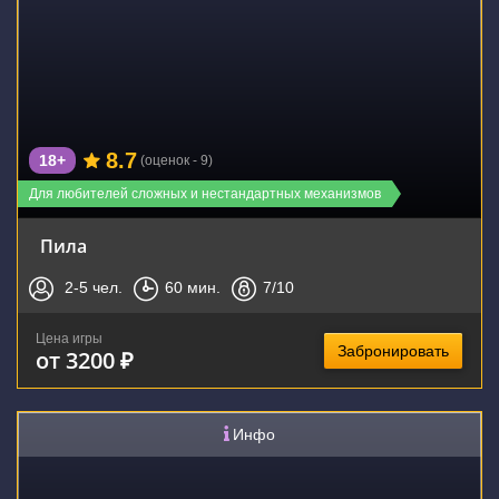
8.7
18+
(оценок - 9)
Для любителей сложных и нестандартных механизмов
Пила
2-5
чел.
60
мин.
7
/10
Цена игры
Забронировать
от 3200 ₽
Инфо