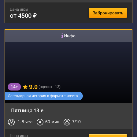
Цена игры
Забронировать
от 4500 ₽
Инфо
9.0
14+
(оценок - 13)
Легендарная история в формате квеста
Пятница 13-е
1-8
чел.
60
мин.
7
/10
Цена игры