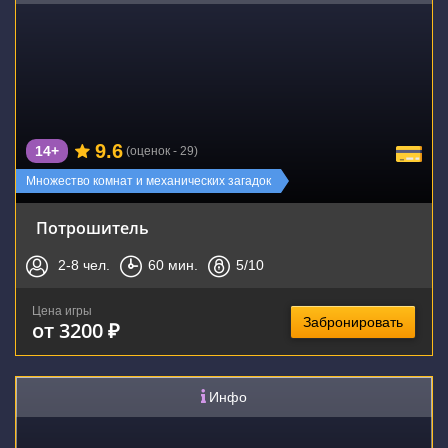
9.6
14+
(оценок - 29)
Множество комнат и механических загадок
Потрошитель
2-8
чел.
60
мин.
5
/10
Цена игры
Забронировать
от 3200 ₽
Инфо