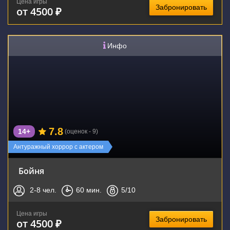
Цена игры
Забронировать
от 4500 ₽
Инфо
7.8
14+
(оценок - 9)
Антуражный хоррор с актером
Бойня
2-8
чел.
60
мин.
5
/10
Цена игры
Забронировать
от 4500 ₽