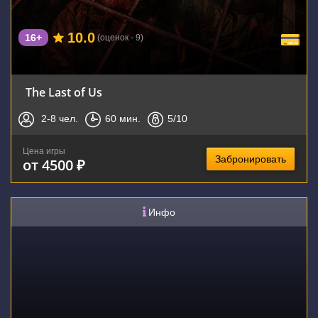
10.0
16+
(оценок - 9)
The Last of Us
2-8
чел.
60
мин.
5
/10
Цена игры
Забронировать
от 4500 ₽
Инфо