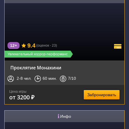
9.4
12+
(оценок - 23)
Увлекательный хоррор-перформанс
Проклятие Монахини
2-8
чел.
60
мин.
7
/10
Цена игры
Забронировать
от 3200 ₽
Инфо