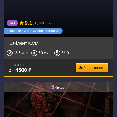
9.1
14+
(оценок - 12)
Квест с элементами перформанса
Сайлент Хилл
2-8
чел.
60
мин.
6
/10
Цена игры
Забронировать
от 4500 ₽
Инфо