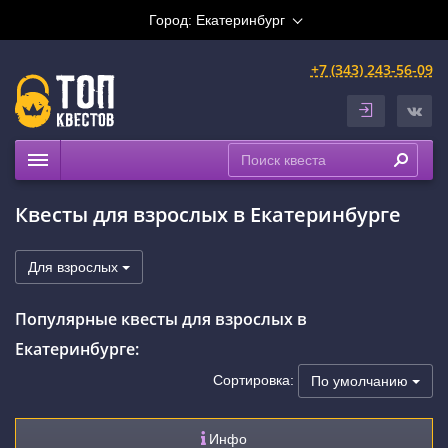
Город:
Екатеринбург
+7 (343) 243-56-09
Квесты
Квесты для взрослых в Екатеринбурге
Расписание
Рейтинги
Для взрослых
На карте
Популярные квесты для взрослых в
Сертификаты
Екатеринбурге:
Сортировка:
По умолчанию
Инфо