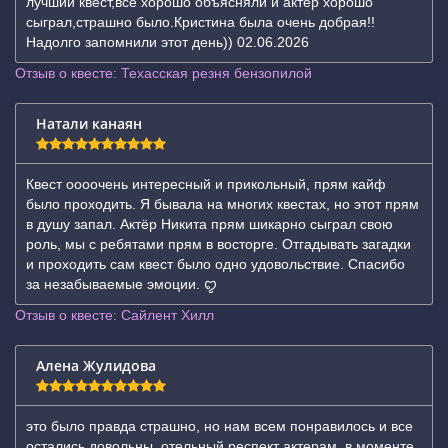
лучший квест,все хорошо объясняли и актер хорошо
сыграл,страшно было.Кристина была очень добрая!!
Надолго запомнили этот день)) 02.06.2026
Отзыв о квесте: Техасская резня бензопилой
Натали канаян
Квест оооочень интересный и прикольный, прям кайф
было проходить. Я бывала на многих квестах, но этот прям
в душу запал. Актёр Никита прям шикарно сыграл свою
роль, мы с ребятами прям в восторге. Отгадывать загадки
и проходить сам квест было одно удовольствие. Спасибо
за незабываемые эмоции. ꨄ
Отзыв о квесте: Сайлент Хилл
Алена Жулидова
это было правда страшно, но нам всем понравилось и все
остались довольны. отельный респект актерам, в моменте