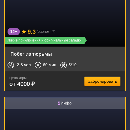
9.3
12+
(оценок - 7)
Лихие приключения и оригинальные загадки
Побег из тюрьмы
2-8
чел.
60
мин.
5
/10
Цена игры
Забронировать
от 4000 ₽
Инфо