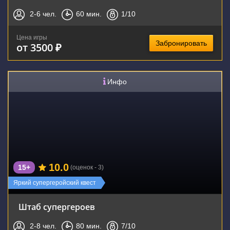
2-6
чел.
60
мин.
1
/10
Цена игры
Забронировать
от 3500 ₽
Инфо
10.0
15+
(оценок - 3)
Яркий супергеройский квест
Штаб супергероев
2-8
чел.
80
мин.
7
/10