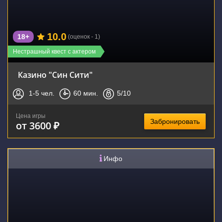
10.0
18+
(оценок - 1)
Нестрашный квест с актером
Казино "Син Сити"
1-5
чел.
60
мин.
5
/10
Цена игры
Забронировать
от 3600 ₽
Инфо