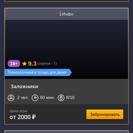
Инфо
9.3
16+
(оценок - 7)
Технологичный и только для двоих
Заложники
2
чел.
60
мин.
8
/10
Цена игры
Забронировать
от 2000 ₽