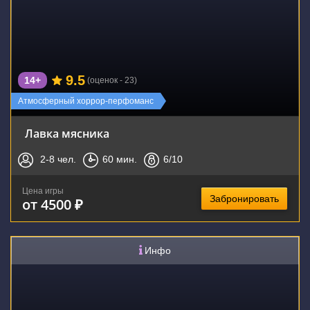
9.5
14+
(оценок - 23)
Атмосферный хоррор-перфоманс
Лавка мясника
2-8
чел.
60
мин.
6
/10
Цена игры
Забронировать
от 4500 ₽
Инфо