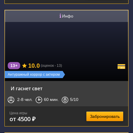
Инфо
10.0
13+
(оценок - 13)
Антуражный хоррор с актером
И гаснет свет
2-8
чел.
60
мин.
5
/10
Цена игры
Забронировать
от 4500 ₽