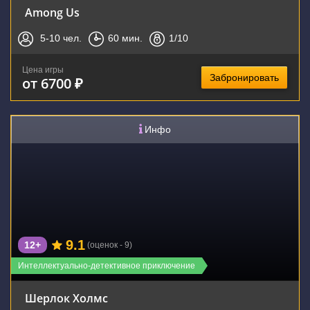
Among Us
5-10
чел.
60
мин.
1
/10
Цена игры
Забронировать
от 6700 ₽
Инфо
9.1
12+
(оценок - 9)
Интеллектуально-детективное приключение
Шерлок Холмс