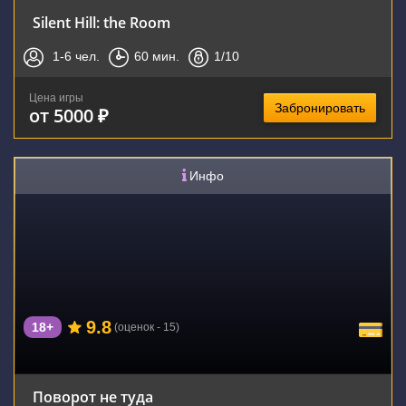
Silent Hill: the Room
1-6
чел.
60
мин.
1
/10
Цена игры
Забронировать
от 5000 ₽
Инфо
9.8
18+
(оценок - 15)
Поворот не туда