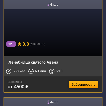
Инфо
0.0
12+
(оценок - 0)
Лечебница святого Авена
2-8
чел.
60
мин.
6
/10
Цена игры
Забронировать
от 4500 ₽
Инфо