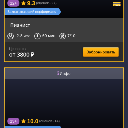
9.3
12+
(оценок - 27)
Захватывающий перформанс
Пианист
2-8
чел.
60
мин.
7
/10
Цена игры
Забронировать
от 3800 ₽
Инфо
10.0
13+
(оценок - 14)