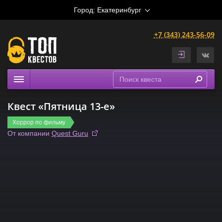
Город:
Екатеринбург
+7 (343) 243-56-09
Квесты
Квест «Пятница 13-е»
Расписание
Хоррор по фильму
Рейтинги
От компании
Quest Guru
На карте
Сертификаты