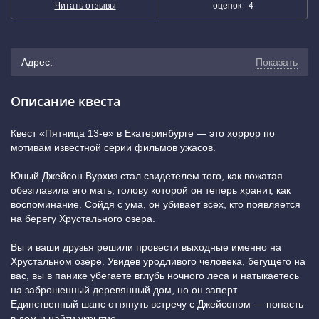
Читать отзывы
оценок -
4
Адрес:
Показать
г. Екатеринбург, улица Шевченко, 20 (вход со стороны
Описание квеста
ул. Бажова)
(показать на карте)
Квест «Пятница 13-е» в Екатеринбурге — это хоррор по
мотивам известной серии фильмов ужасов.
+7 (343) 243-56-09
Юный Джейсон Вурхиз стал свидетелем того, как вожатая
Динамо
обезглавила его мать, голову которой он теперь хранит, как
воспоминание. Сойдя с ума, он убивает всех, кто появляется
на берегу Хрустального озера.
Вы и ваши друзья решили провести выходные именно на
Хрустальном озере. Увидев уродливого человека, бегущего на
вас, вы в панике убегаете вглубь ночного леса и натыкаетесь
на заброшенный деревянный дом, но он заперт.
Единственный шанс оттянуть встречу с Джейсоном — попасть
в дом и найти укрытие…