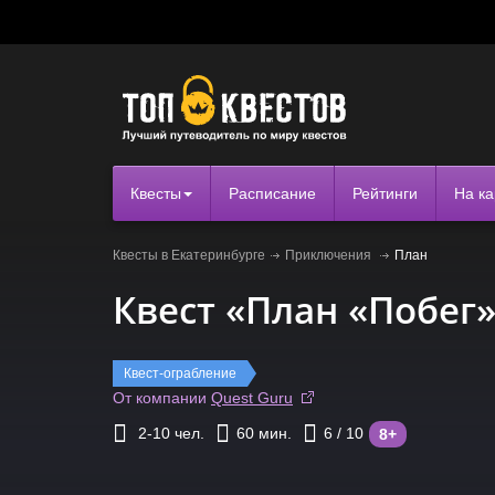
Квесты
Расписание
Рейтинги
На ка
Квесты в Екатеринбурге
Приключения
План
Квест «План «Побег
Квест-ограбление
От компании
Quest Guru
2-10
чел.
60
мин.
6
/ 10
8+