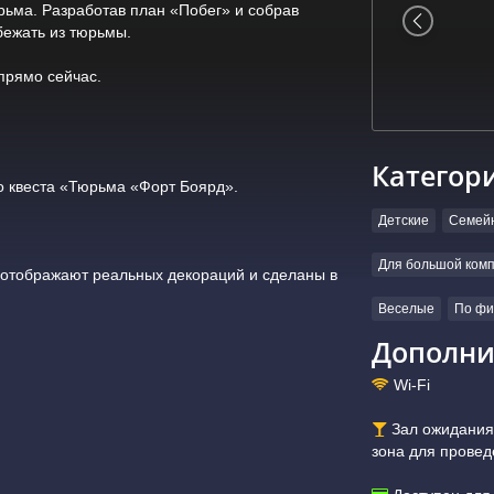
рьма. Разработав план «Побег» и собрав
бежать из тюрьмы.
прямо сейчас.
Категор
о квеста «Тюрьма «Форт Боярд».
Детские
Семей
Для большой ком
 отображают реальных декораций и сделаны в
Веселые
По фи
Дополни
Wi-Fi
Зал ожидания:
зона для провед