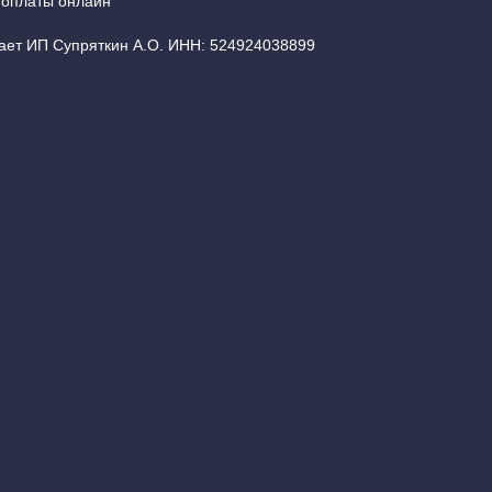
 оплаты онлайн
ает ИП Супряткин А.О. ИНН: 524924038899