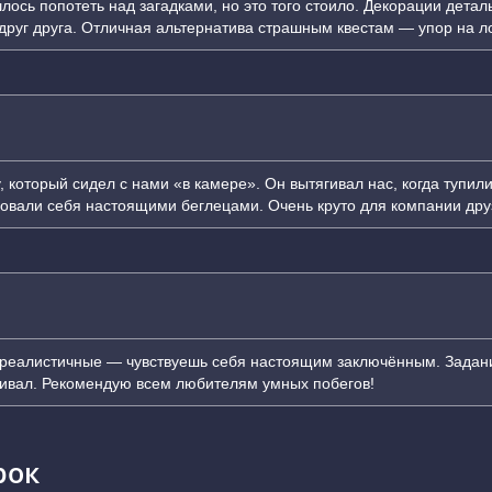
сь попотеть над загадками, но это того стоило. Декорации детал
руг друга. Отличная альтернатива страшным квестам — упор на лог
, который сидел с нами «в камере». Он вытягивал нас, когда тупил
овали себя настоящими беглецами. Очень круто для компании дру
 реалистичные — чувствуешь себя настоящим заключённым. Задани
ливал. Рекомендую всем любителям умных побегов!
рок