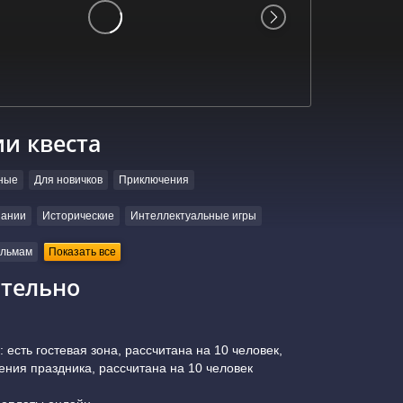
ии квеста
ные
Для новичков
Приключения
пании
Исторические
Интеллектуальные игры
льмам
Показать все
тельно
 есть гостевая зона, рассчитана на 10 человек,
ения праздника, рассчитана на 10 человек