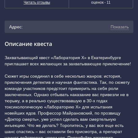
Читать отзывы
оценок -
11
Адрес:
Показать
г. Екатеринбург, ул. Карла Маркса, 60
(показать на
Описание квеста
карте)
Захватывающий квест «Лаборатория Х» в Екатеринбурге
приглашает всех желающих за захватывающее приключение!
+7 (343) 243-56-09
Сюжет игры соединил в себе несколько жанров: история,
Геологическая
приключения детектив и научная фантастика. Так, по сюжету
команде участников предстоит примерить на себя роли
заключенных. Однако отбывать наказание вас привезли не в
тюрьму, а в реально существовавшую в 30-х годах
токсикологическую «Лабораторию Х» для испытания
новейших ядов. Профессор Майрановский, по прозвищу
«Доктор смерть», уже успел сделать вам смертельную
инъекцию. Что же делать? Торопитесь, у вас все еще есть
шанс спастись – вас оставили без присмотра, а препарат
начнет действовать через час. Попробуйте изготовить