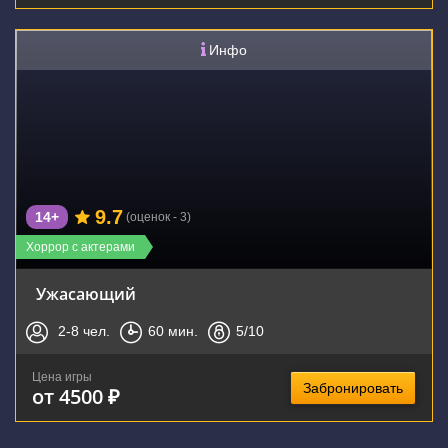
Инфо
9.7
14+
(оценок - 3)
Хоррор с актерами
Ужасающий
2-8
чел.
60
мин.
5
/10
Цена игры
Забронировать
от 4500 ₽