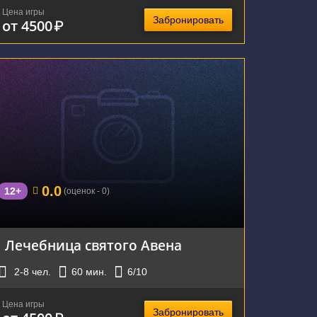
Цена игры
Забронировать
от 4500
₽
г. Екатеринбург, улица Белинского, 86
0.0
12+
(оценок - 0)
Лечебница святого Авена
2-8
чел.
60
мин.
6
/10
Цена игры
Забронировать