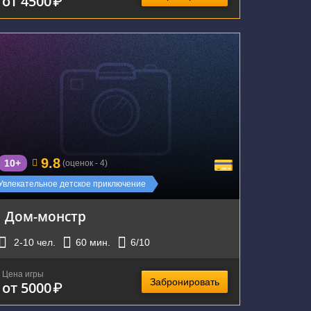
от 4500
₽
г. Екатеринбург, улица Шевченко, 20
9.8
10+
(оценок - 4)
Увлекательное детское приключение
Дом-монстр
2-10
чел.
60
мин.
6
/10
Цена игры
Забронировать
от 5000
₽