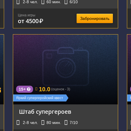
2-8
чел.
60
мин.
6
/10
Цена игры
Забронировать
от 4500
₽
г. Екатеринбург, улица Чапаева, 14к7
10.0
15+
(оценок - 3)
Яркий супергеройский квест
Штаб супергероев
2-8
чел.
80
мин.
7
/10