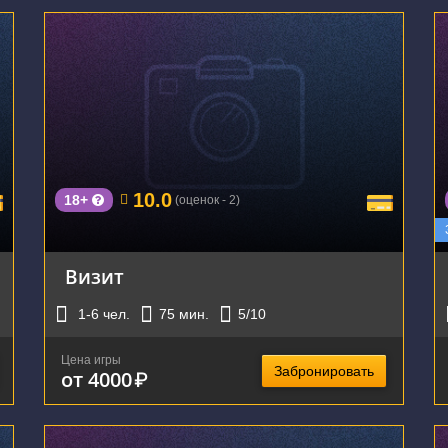
г. Екатеринбург, проспект Ленина, 93Б
10.0
18+
(оценок - 2)
Визит
1-6
чел.
75
мин.
5
/10
Цена игры
Забронировать
от 4000
₽