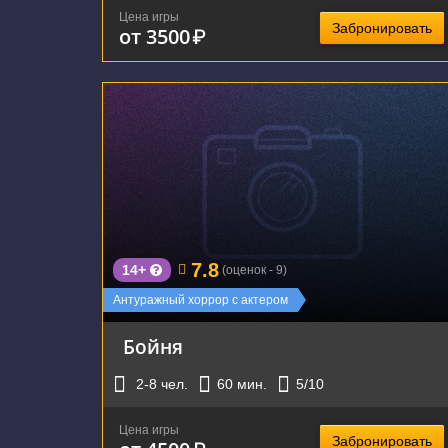
Цена игры
Забронировать
от 3500
₽
г. Екатеринбург, улица Хохрякова, 72
7.8
14+
(оценок - 9)
Антуражный хоррор с актером
Бойня
2-8
чел.
60
мин.
5
/10
Цена игры
Забронировать