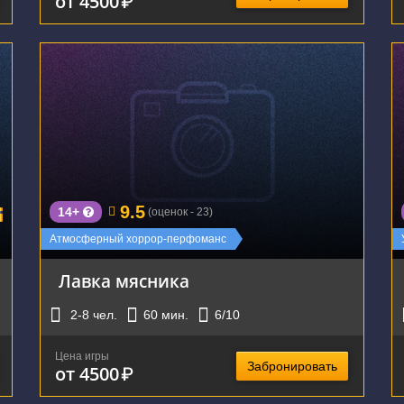
от 4500
₽
г. Екатеринбург, улица Хохрякова, 72
9.5
14+
(оценок - 23)
Атмосферный хоррор-перфоманс
Лавка мясника
2-8
чел.
60
мин.
6
/10
Цена игры
Забронировать
от 4500
₽