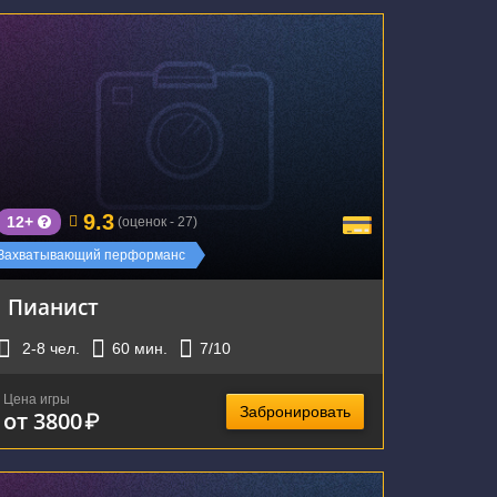
г. Екатеринбург, ул. Восточная д.86
9.3
12+
(оценок - 27)
Захватывающий перформанс
Пианист
2-8
чел.
60
мин.
7
/10
Цена игры
Забронировать
от 3800
₽