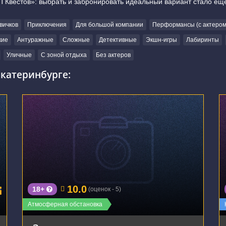
П Квестов»: выбрать и забронировать идеальный вариант стало ещ
вичков
Приключения
Для большой компании
Перформансы (с актером
кие
Антуражные
Сложные
Детективные
Экшн-игры
Лабиринты
Уличные
С зоной отдыха
Без актеров
катеринбурге:
г. Екатеринбург, проспект Ленина, 48
10.0
18+
(оценок - 5)
Атмосферная обстановка