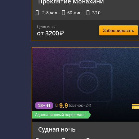
Проклятие Монахини
2-8
чел.
60
мин.
7
/10
Цена игры
Забронировать
от 3200
₽
г. Екатеринбург, Мельковская улица, 2Б
9.9
18+
(оценок - 24)
Адреналиновый перфоманс
Судная ночь