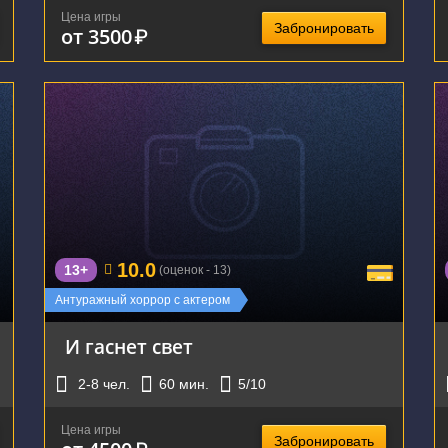
Цена игры
Забронировать
от 3500
₽
г. Екатеринбург, улица Карла Маркса, 60
10.0
13+
(оценок - 13)
Антуражный хоррор с актером
И гаснет свет
2-8
чел.
60
мин.
5
/10
Цена игры
Забронировать