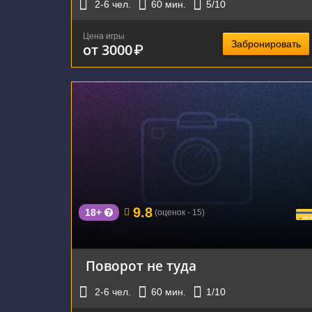
2-6
чел.
60
мин.
5
/10
Цена игры
Забронировать
от 3000
₽
г. Екатеринбург, Мельковская улица, 2Б
9.8
18+
(оценок - 15)
Поворот не туда
2-6
чел.
60
мин.
1
/10