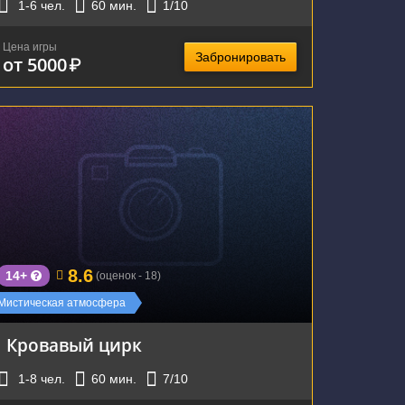
1-6
чел.
60
мин.
1
/10
Цена игры
Забронировать
от 5000
₽
г. Екатеринбург, улица Хохрякова, 72
8.6
14+
(оценок - 18)
Мистическая атмосфера
Кровавый цирк
1-8
чел.
60
мин.
7
/10