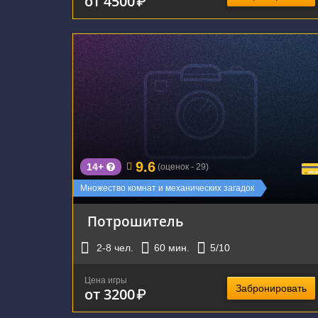
от 4500
₽
г. Екатеринбург, ул. Карла Маркса, 60
9.6
14+
(оценок - 29)
Множество комнат и механических загадок
Потрошитель
2-8
чел.
60
мин.
5
/10
Цена игры
Забронировать
от 3200
₽