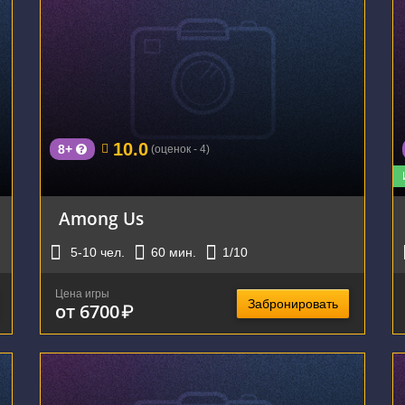
г. Екатеринбург, проспект Ленина, 62к2
10.0
8+
(оценок - 4)
Among Us
5-10
чел.
60
мин.
1
/10
Цена игры
Забронировать
от 6700
₽