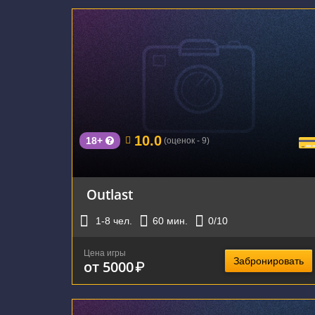
г. Екатеринбург, Студенческая улица, 49
10.0
18+
(оценок - 9)
Outlast
1-8
чел.
60
мин.
0
/10
Цена игры
Забронировать
от 5000
₽