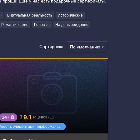
е проще! Еще у нас есть подарочные сертификаты.
)
Виртуальная реальность
Исторические
Романтические
Ролевые
На день рождения
Сортировка:
По умолчанию
г. Екатеринбург, улица Чапаева, 72А
9.1
14+
(оценок - 12)
Квест с элементами перформанса