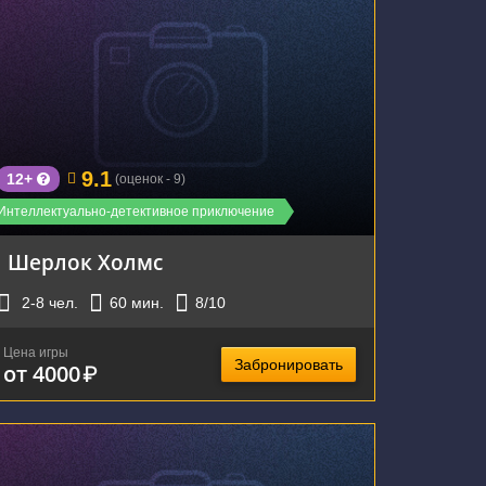
г. Екатеринбург, улица Хохрякова, 74
9.1
12+
(оценок - 9)
Интеллектуально-детективное приключение
Шерлок Холмс
2-8
чел.
60
мин.
8
/10
Цена игры
Забронировать
от 4000
₽