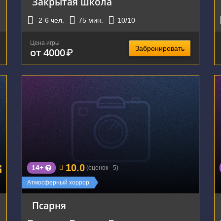
Закрытая школа
2-6
чел.
75
мин.
10
/10
Цена игры
Забронировать
от 4000
₽
г. Екатеринбург, улица Чапаева, 72А
10.0
14+
(оценок - 5)
Атмосферный хоррор
Псарня