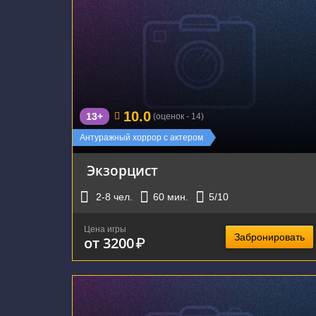
г. Екатеринбург, улица Большакова, 99А
10.0
13+
(оценок - 14)
Новинка
Антуражный хоррор с актером
Экзорцист
2-8
чел.
60
мин.
5
/10
Цена игры
Забронировать
от 3200
₽