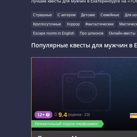
Лучшие квесты для мужчин в Екатеринбурге на «ТО
Страшные
С актером
Детские
Семейные
Для но
Круглосуточные
Хоррор
Фантастические
Мистичес
Escape rooms in English
Про шпионов
Онлайн-квесты
Популярные квесты для мужчин в Е
г. Екатеринбург, улица Карла Маркса, 60
9.4
12+
(оценок - 23)
Увлекательный хоррор-перформанс