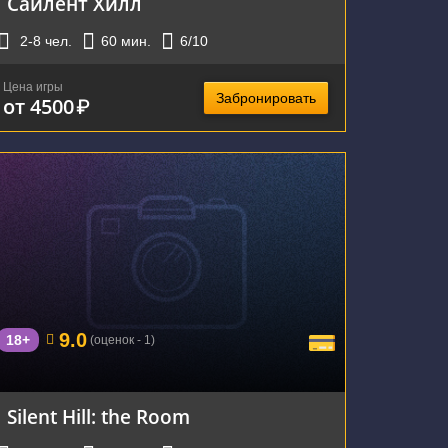
Сайлент Хилл
2-8
чел.
60
мин.
6
/10
Цена игры
Забронировать
от 4500
₽
г. Екатеринбург, Восточная улица, 58
9.0
18+
(оценок - 1)
Silent Hill: the Room