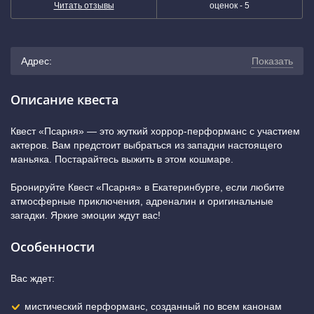
Читать отзывы
оценок -
5
Адрес:
Показать
г. Екатеринбург, улица Чапаева, 72А (от станции метро
Описание квеста
Чкаловская 5-7 минут. Два входа: первый с улицы Чапаева
Квест «Псарня» — это жуткий хоррор-перформанс с участием
актеров. Вам предстоит выбраться из западни настоящего
и второй с переулка Шаронова)
(показать на карте)
маньяка. Постарайтесь выжить в этом кошмаре.
+7 (343) 243-56-09
Бронируйте Квест «Псарня» в Екатеринбурге, если любите
атмосферные приключения, адреналин и оригинальные
загадки. Яркие эмоции ждут вас!
Особенности
Вас ждет:
мистический перформанс, созданный по всем канонам