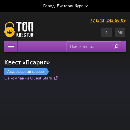
Город:
Екатеринбург
+7 (343) 243-56-09
Квесты
Квест «Псарня»
Расписание
Атмосферный хоррор
Рейтинги
От компании
Quest Stars
На карте
Сертификаты