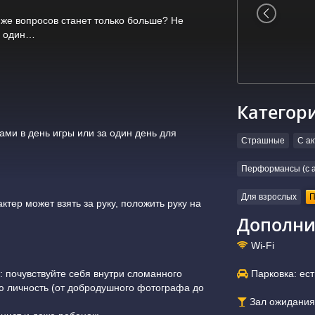
 же вопросов станет только больше? Не
не один…
Категор
ами в день игры или за один день для
Страшные
С а
Перформансы (с а
.
Для взрослых
П
ктер может взять за руку, положить руку на
Дополни
Wi-Fi
: почувствуйте себя внутри сломанного
Парковка: ест
ую личность (от добродушного фотографа до
Зал ожидания: