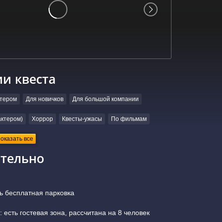
ии квеста
ктером
Для новичков
Для большой компании
ктером)
Хоррор
Квесты-ужасы
По фильмам
оказать все
тельно
ь бесплатная парковка
 есть гостевая зона, рассчитана на 8 человек