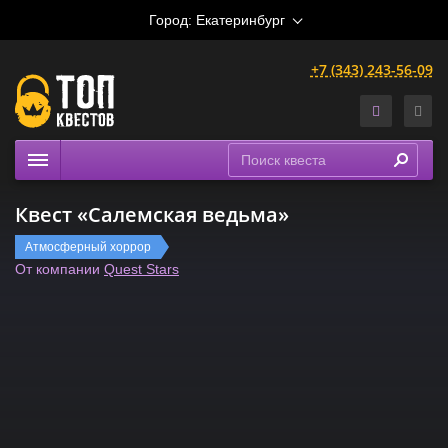
Город:
Екатеринбург
+7 (343) 243-56-09
Квесты
Квест «Салемская ведьма»
Расписание
Атмосферный хоррор
Рейтинги
От компании
Quest Stars
На карте
Сертификаты