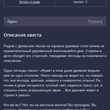
Читать отзывы
оценок -
2
Адрес:
Показать
г. Екатеринбург, улица Розы Люксембург, 77А (остановка
Описание квеста
«улица Белинского»)
(показать на карте)
Рядом с дремучим лесом на окраине деревни стоит ничем не
примечательный деревянный покосившийся дом. Старики и
+7 (343) 243-56-09
дети обходят его стороной, передавая легенды из поколения в
поколение…
Геологическая
Одна легенда гласит: «Живет в этом доме древняя ведьма
уже не одно столетие. Никто никогда не видел ее, но говорят,
что она молода, красива, коварна и невероятно опасна! По
ночам в доме загорается тусклый свет, издается треск, гул, и
слышны очень устрашающие звуки… Вся деревня живет в
страхе и ужасе».
Кто же вы? Нет, вы не местные жители! Вы проездом. Вы
молоды, бесстрашны и невероятно любопытны! Вы с