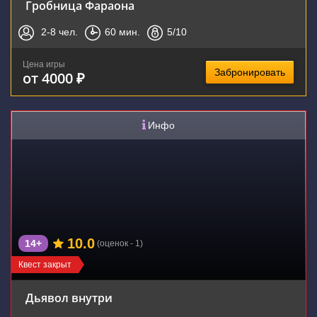
Гробница Фараона
2-8
чел.
60
мин.
5
/10
Цена игры
Забронировать
от 4000 ₽
Инфо
10.0
14+
(оценок - 1)
Квест закрыт
Дьявол внутри