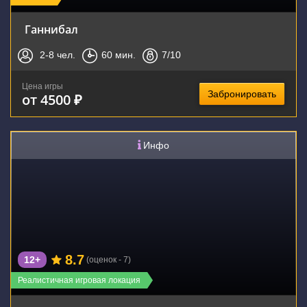
Ганнибал
2-8
чел.
60
мин.
7
/10
Цена игры
Забронировать
от 4500 ₽
Инфо
8.7
12+
(оценок - 7)
Реалистичная игровая локация