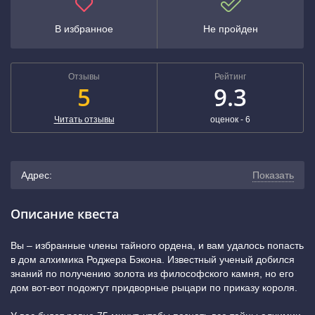
В избранное
Не пройден
Отзывы
Рейтинг
5
9.3
Читать отзывы
оценок -
6
Адрес:
Показать
г. Екатеринбург, ул. Малышева, д.120
(показать на
Описание квеста
карте)
Вы – избранные члены тайного ордена, и вам удалось попасть
в дом алхимика Роджера Бэкона. Известный ученый добился
+7 (343) 243-56-09
знаний по получению золота из философского камня, но его
дом вот-вот подожгут придворные рыцари по приказу короля.
Площадь 1905 Года