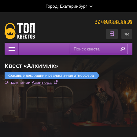
Город:
Екатеринбург
+7 (343) 243-56-09
Квесты
Квест «Алхимик»
Расписание
Красивые декорации и реалистичная атмосфера
Рейтинги
От компании
Авантюра
На карте
Сертификаты