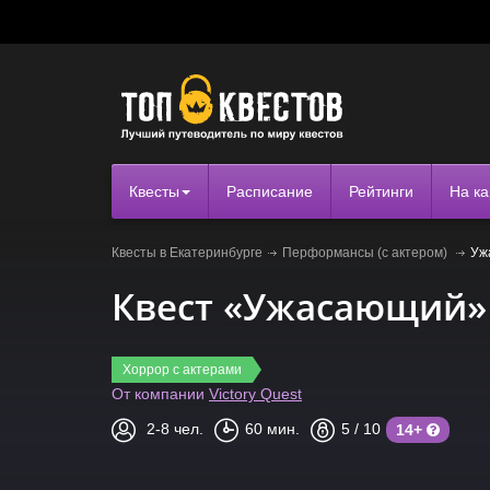
Квесты
Расписание
Рейтинги
На ка
Квесты в Екатеринбурге
Перформансы (с актером)
Уж
Квест «Ужасающий»
Хоррор с актерами
От компании
Victory Quest
2-8
чел.
60
мин.
5
/ 10
14+