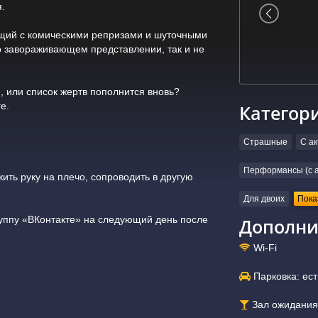
.
ющий с комическими репризами и шуточными
го завораживающем представлении, так и не
, или список жертв пополнится вновь?
е.
Категор
Страшные
С а
Перформансы (с а
жить руку на плечо, сопроводить в другую
Для двоих
Пока
уппу «ВКонтакте» на следующий день после
Дополни
Wi-Fi
Парковка: ест
Зал ожидания: