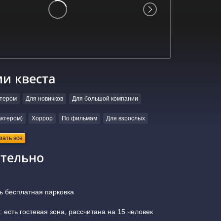
ии квеста
ктером
Для новичков
Для большой компании
ктером)
Хоррор
По фильмам
Для взрослых
зать все
тельно
ь бесплатная парковка
 есть гостевая зона, рассчитана на 15 человек