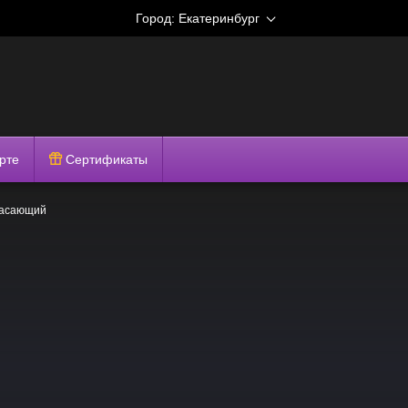
Город:
Екатеринбург
рте
Сертификаты
асающий