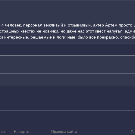
 4 человек, персонал вежливый и отзывчивый, актёр Артём просто 
страшных квестах не новички, но даже нас этот квест напугал, адм
ки интересные, решаемые и логичные, было всё прекрасно, спасибо
ние
На карте
Правила сайта
Пр