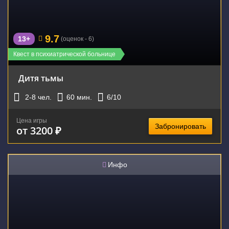
9.7
13+
(оценок - 6)
Квест в психиатрической больнице
Дитя тьмы
2-8
чел.
60
мин.
6
/10
Цена игры
Забронировать
от 3200 ₽
Инфо