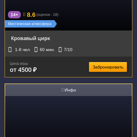
8.6
14+
(оценок - 18)
Мистическая атмосфера
Кровавый цирк
1-8
чел.
60
мин.
7
/10
Цена игры
Забронировать
от 4500 ₽
Инфо