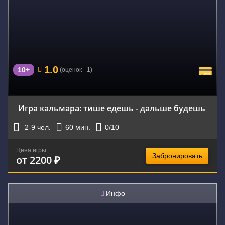
1.0
10+
(оценок - 1)
Игра кальмара: тише едешь - дальше будешь
2-9
чел.
60
мин.
0
/10
Цена игры
Забронировать
от 2200 ₽
Инфо