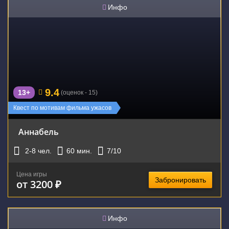
Инфо
9.4
13+
(оценок - 15)
Квест по мотивам фильма ужасов
Аннабель
2-8
чел.
60
мин.
7
/10
Цена игры
Забронировать
от 3200 ₽
Инфо