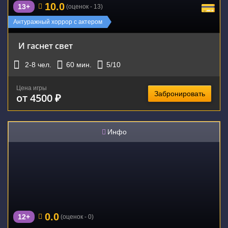
10.0
13+
(оценок - 13)
Антуражный хоррор с актером
И гаснет свет
2-8
чел.
60
мин.
5
/10
Цена игры
Забронировать
от 4500 ₽
Инфо
0.0
12+
(оценок - 0)