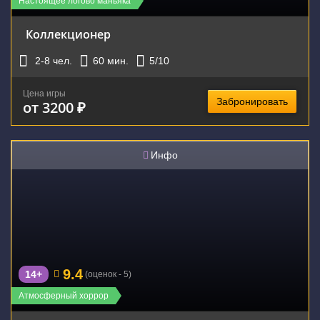
Настоящее логово маньяка
Коллекционер
2-8
чел.
60
мин.
5
/10
Цена игры
Забронировать
от 3200 ₽
Инфо
9.4
14+
(оценок - 5)
Атмосферный хоррор