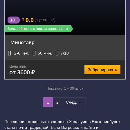
9.0
18+
(оценок - 13)
Большой квест с живым минотавром
Минотавр
2-6
чел.
60
мин.
7
/10
Цена игры
Забронировать
от 3600 ₽
Показано: 1 – 30 из 57
1
2
След. →
Посещение страшных квестов на Хэллоуин в Екатеринбурге
стало почти традицией. Если Вы решили найти и