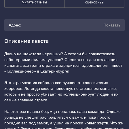
Читать отзывы
оценок -
29
Адрес:
Показать
г. Екатеринбург, улица Шейнкмана, 75 (Нужно пройти
Описание квеста
между детской поликлиникой "УГМК" и домом
Давно не щекотали нервишки? А хотели бы почувствовать
себя героями фильма ужасов? Специально для желающих
Шейнкмана, 75. На фасаде дома будет вывеска "Путь
испытать все грани страха и зарядиться адреналином – квест
«Коллекционер» в Екатеринбурге!
ребенка", вход под ней.)
(показать на карте)
Эта игра-ужастик собрала все лучшее от классических
+7 (343) 243-56-09
хорроров. Легенда квеста повествует о страшном маньяке,
который не просто убивает, но коллекционирует людей и их
самые главные страхи.
На этот раз в лапы безумца попалась ваша команда. Однако
убийца не спешит расправляться с вами, и пока просто
посадил вас под замок, а ушел на поиски новых жертв. Что же
делать? Звать на помощь бесполезно – поблизости никого нет,