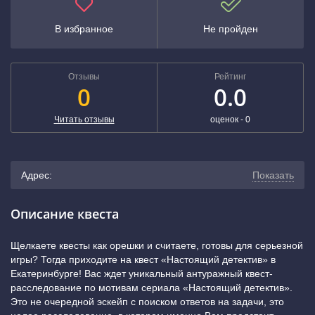
В избранное
Не пройден
Отзывы
Рейтинг
0
0.0
Читать отзывы
оценок -
0
Адрес:
Показать
г. Екатеринбург, ул. Степана Разина, д.95
(показать на
Описание квеста
карте)
Щелкаете квесты как орешки и считаете, готовы для серьезной
игры? Тогда приходите на квест «Настоящий детектив» в
+7 (343) 243-56-09
Екатеринбурге! Вас ждет уникальный антуражный квест-
расследование по мотивам сериала «Настоящий детектив».
Ботаническая, Чкаловская
Это не очередной эскейп с поиском ответов на задачи, это