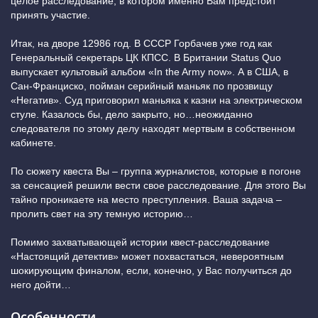
целое расследование, в котором именно Вам предстоит
принять участие.
Итак, на дворе 12986 год. В СССР Горбачев уже год как
Генеральный секретарь ЦК КПСС. В Британии Status Quo
выпускает культовый альбом «In the Army now». А в США, в
Сан-Франциско, пойман серийный маньяк по прозвищу
«Негатив». Суд приговорил маньяка к казни на электрическом
стуле. Казалось бы, дело закрыто, но…неожиданно
следователя по этому делу находят мертвым в собственном
кабинете.
По сюжету квеста Вы – группа журналистов, которые в погоне
за сенсацией решили вести свое расследование. Для этого Вы
тайно проникаете на место преступления. Ваша задача –
пролить свет на эту темную историю…
Помимо захватывающей истории квест-расследование
«Настоящий детектив» может похвастаться, невероятным
шокирующим финалом, если, конечно, у Вас получиться до
него дойти…
Особенности