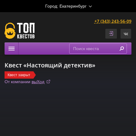
Город:
Екатеринбург
+7 (343) 243-56-09
Квесты
Квест «Настоящий детектив»
Расписание
Квест закрыт
Рейтинги
От компании
выХод
На карте
Сертификаты