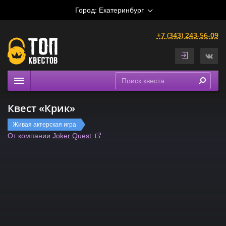
Город:
Екатеринбург
+7 (343) 243-56-09
Квесты
Квест «Крик»
Расписание
Живая актерская игра
Рейтинги
От компании
Joker Quest
На карте
Сертификаты