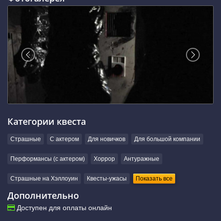
Категории квеста
Страшные
С актером
Для новичков
Для большой компании
Перформансы (с актером)
Хоррор
Антуражные
Страшные на Хэллоуин
Квесты-ужасы
Показать все
Дополнительно
Доступен для оплаты онлайн