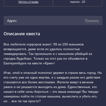
Читать отзывы
оценок -
20
Адрес:
Показать
г. Екатеринбург, улица Шейнкмана, 75 (Нужно пройти
Описание квеста
между детской поликлиникой "УГМК" и домом
Все любители хорроров знают: 99 из 100 маньяков
возвращаются, даже если их удалось полностью
Шейнкмана, 75. На фасаде дома будет вывеска "Путь
ликвидировать. Так произошло и с маньяком-убийцей из
городка Вудсборо. Только на этот раз он объявился в
ребенка", вход под ней.)
(показать на карте)
Екатеринбурге на квесте «Крик»!
+7 (343) 243-56-09
Итак, злой и опасный психопат держит в страхе весь город. На
его счету уже не одна жертва, и с каждым разом его действия
становятся все более жестокими. Жители живут в вечном
ужасе и не решаются выходить из дома. Единственные, кто
нашел в себе силы бороться – это ваша команда! Вы твердо
намерены пойти по стопам маньяка, вычислить и убить его,
но… все ли так просто?