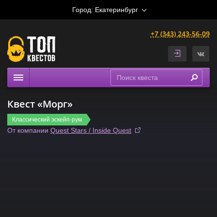
Город:
Екатеринбург
+7 (343) 243-56-09
Квесты
Квест «Морг»
Расписание
Классический эскейп-рум
Рейтинги
От компании
Quest Stars / Inside Quest
На карте
Сертификаты