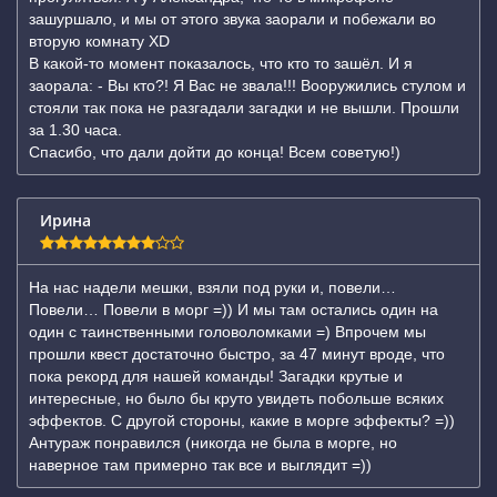
зашуршало, и мы от этого звука заорали и побежали во
вторую комнату XD
В какой-то момент показалось, что кто то зашёл. И я
заорала: - Вы кто?! Я Вас не звала!!! Вооружились стулом и
стояли так пока не разгадали загадки и не вышли. Прошли
за 1.30 часа.
Спасибо, что дали дойти до конца! Всем советую!)
Ирина
На нас надели мешки, взяли под руки и, повели…
Повели… Повели в морг =)) И мы там остались один на
один с таинственными головоломками =) Впрочем мы
прошли квест достаточно быстро, за 47 минут вроде, что
пока рекорд для нашей команды! Загадки крутые и
интересные, но было бы круто увидеть побольше всяких
эффектов. С другой стороны, какие в морге эффекты? =))
Антураж понравился (никогда не была в морге, но
наверное там примерно так все и выглядит =))