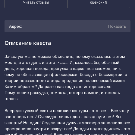
Читать отзывы
оценок -
9
Адрес:
Показать
г. Екатеринбург, улица Розы Люксембург, 77А
(показать
Описание квеста
на карте)
Зачастую мы не можем объяснить, почему оказались в этом
месте, в этот день и в этот час... И, казалось бы, обычный
+7 (343) 243-56-09
день, хорошая погода, прогулка в парке, незнакомец, ни к
чему не обязывающая философская беседа о бессмертии, о
Геологическая
теории неизвестного автора продления человеческой жизни...
Каким образом? Да разве вас тогда это интересовало...
Помутнение рассудка, темнота, потеря памяти, и тяжесть
головы...
Впереди тусклый свет и нечеткие контуры - это все... Все что у
вас теперь есть! Очевидно лишь одно - назад пути нет! Вы
заперты! Не один! Леденящая душу атмосфера заполнила все
пространство внутри и вокруг вас! Догадки подтвердились - это
самый настоящий морг! Вопросы «зачем и почему» потеряли