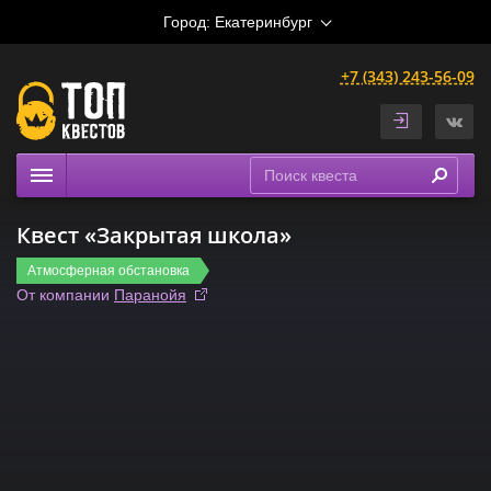
Город:
Екатеринбург
+7 (343) 243-56-09
Квесты
Квест «Закрытая школа»
Расписание
Атмосферная обстановка
Рейтинги
От компании
Паранойя
На карте
Сертификаты