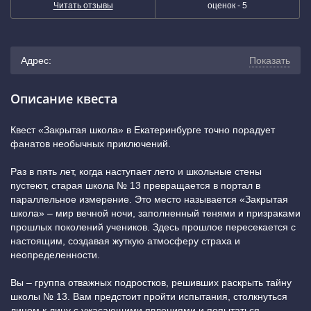
Читать отзывы
оценок -
5
Адрес:
Показать
г. Екатеринбург, проспект Ленина, 48 (3 минуты пешком
Описание квеста
от остановки «Оперный театр»)
(показать на карте)
Квест «Закрытая школа» в Екатеринбурге точно порадует
фанатов необычных приключений.
+7 (343) 243-56-09
Раз в пять лет, когда наступает лето и школьные стены
пустеют, старая школа № 13 превращается в портал в
параллельное измерение. Это место называется «Закрытая
школа» – мир вечной ночи, заполненный тенями и призраками
прошлых поколений учеников. Здесь прошлое пересекается с
настоящим, создавая жуткую атмосферу страха и
неопределенности.
Вы – группа отважных подростков, решивших раскрыть тайну
школы № 13. Вам предстоит пройти испытания, столкнуться
лицом к лицу с ужасающими явлениями и попытаться