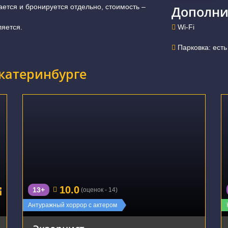
ется и бронируется отдельно, стоимость –
Дополни
ляется.
Wi-Fi
Парковка: есть
катеринбурге
г. Екатеринбург, улица Большакова, 99А
10.0
13+
(оценок - 14)
Новинка
Антуражный хоррор с актером