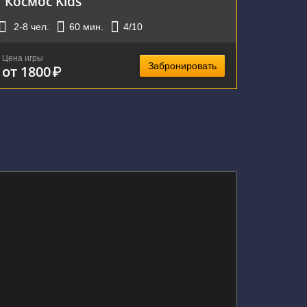
Космос Kids
2-8
чел.
60
мин.
4
/10
Цена игры
Забронировать
от 1800
₽