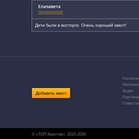
Елизавета
Дети были в восторге. Очень хороший квест!
Расписа
Рейтинги
Видео
Добавить квест
Партнер
О квеста
© «ТОП Квестов», 2015-2026