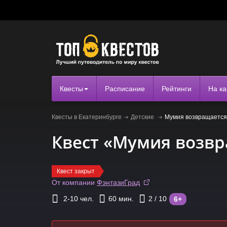
Квесты
Расписание
Рейтинги
На ка
Квесты в Екатеринбурге
Детские
Мумия возвращается
Квест «Мумия возв
Квест закрыт
От компании
ФэнтазиГрад
2-10
чел.
60
мин.
2
/ 10
6+