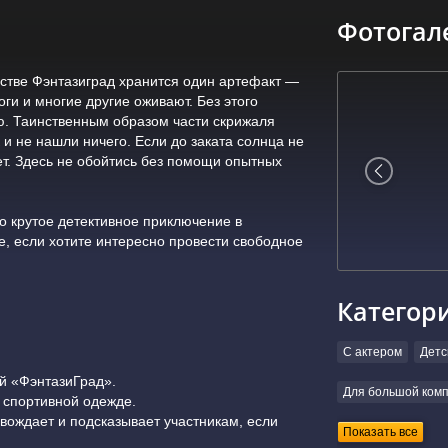
Фотогал
стве Фэнтазиград хранится один артефакт —
ги и многие другие оживают. Без этого
ю. Таинственным образом части скрижаля
 и не нашли ничего. Если до заката солнца не
ет. Здесь не обойтись без помощи опытных
о крутое детективное приключение в
, если хотите интересно провести свободное
Категор
С актером
Детс
ий «ФэнтазиГрад».
Для большой ком
 спортивной одежде.
овождает и подсказывает участникам, если
Показать все