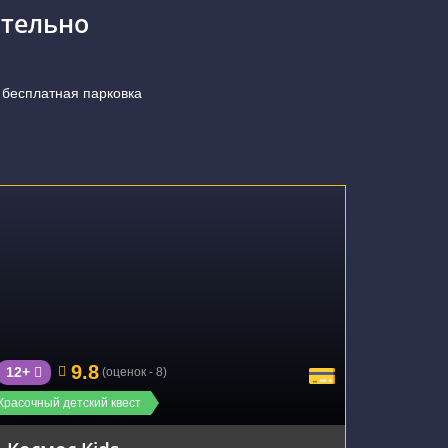
тельно
 бесплатная парковка
г. Екатеринбург, улица Малышева, 129
9.8
12+
(оценок - 8)
Красочный детский квест