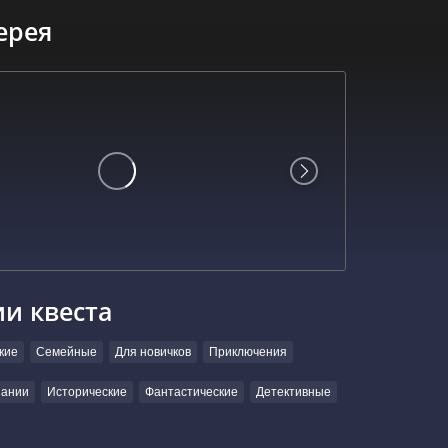
ерея
ии квеста
кие
Семейные
Для новичков
Приключения
пании
Исторические
Фантастические
Детективные