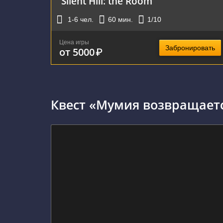
Silent Hill: the Room
1-6
чел.
60
мин.
1
/10
Цена игры
Забронировать
от 5000
₽
Квест «Мумия возвращаетс