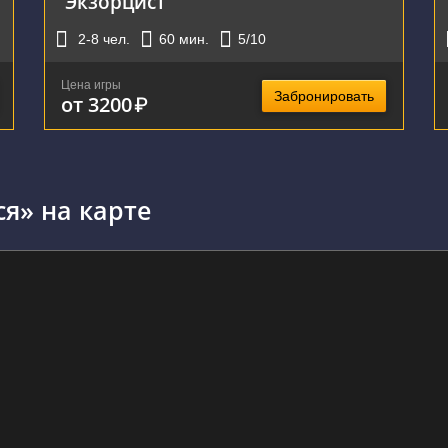
Экзорцист
2-8
чел.
60
мин.
5
/10
Цена игры
Забронировать
от 3200
₽
я» на карте