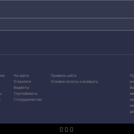
ние
На карте
Правила сайта
Пр
О проекте
Условия оплаты и возврата
ин
Виджеты
Ва
ы
Сертификаты
ми
х
Сотрудничество
на
не
да