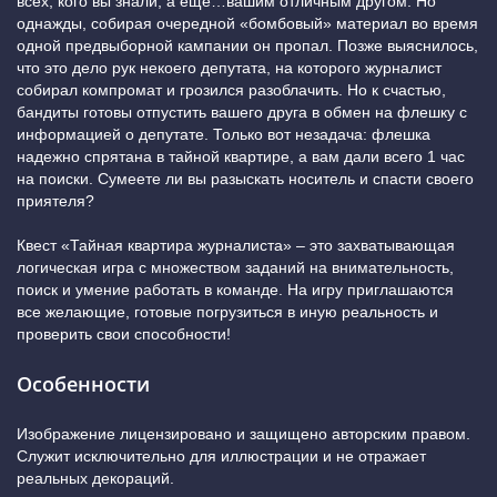
всех, кого вы знали, а еще…вашим отличным другом. Но
однажды, собирая очередной «бомбовый» материал во время
одной предвыборной кампании он пропал. Позже выяснилось,
что это дело рук некоего депутата, на которого журналист
собирал компромат и грозился разоблачить. Но к счастью,
бандиты готовы отпустить вашего друга в обмен на флешку с
информацией о депутате. Только вот незадача: флешка
надежно спрятана в тайной квартире, а вам дали всего 1 час
на поиски. Сумеете ли вы разыскать носитель и спасти своего
приятеля?
Квест «Тайная квартира журналиста» – это захватывающая
логическая игра с множеством заданий на внимательность,
поиск и умение работать в команде. На игру приглашаются
все желающие, готовые погрузиться в иную реальность и
проверить свои способности!
Особенности
Изображение лицензировано и защищено авторским правом.
Служит исключительно для иллюстрации и не отражает
реальных декораций.