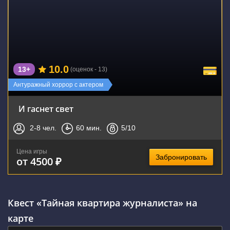
10.0
13+
(оценок - 13)
Антуражный хоррор с актером
И гаснет свет
2-8
чел.
60
мин.
5
/10
Цена игры
Забронировать
от 4500 ₽
Квест «Тайная квартира журналиста» на
карте