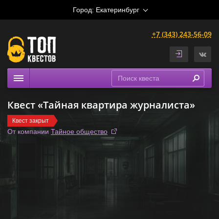
Город:
Екатеринбург
+7 (343) 243-56-09
Квесты
Квест «Тайная квартира журналиста»
Расписание
Квест закрыт
Рейтинги
От компании
Тайное общество
На карте
Сертификаты