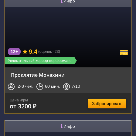
Инфо
9.4
12+
(оценок - 23)
Увлекательный хоррор-перформанс
Проклятие Монахини
2-8
чел.
60
мин.
7
/10
Цена игры
Забронировать
от 3200 ₽
Инфо