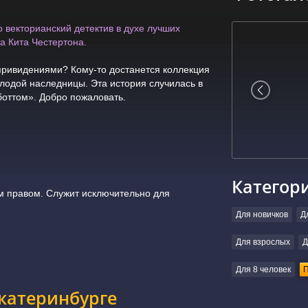
 векторианский детектив в духе лучших
а Кита Честертона.
 привидениями? Кому-то достанется коллекция
олодой наследницы. Эта история случилась в
боттом». Добро пожаловать.
Категор
 правом. Служит исключительно для
Для новичков
Д
Для взрослых
Д
Для 8 человек
П
катеринбурге