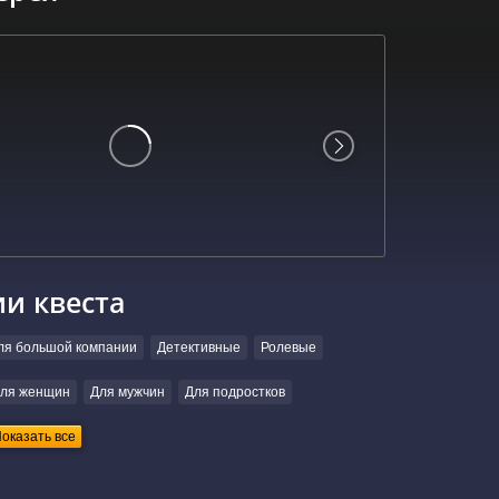
ии квеста
ля большой компании
Детективные
Ролевые
ля женщин
Для мужчин
Для подростков
оказать все