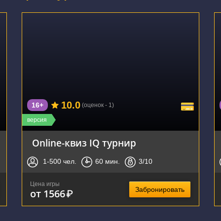
10.0
16+
(оценок - 1)
версия
Online-квиз IQ турнир
1-500
чел.
60
мин.
3
/10
Цена игры
Забронировать
от 1566
₽