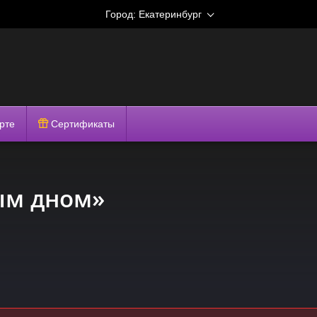
Город:
Екатеринбург
рте
Сертификаты
ым дном»