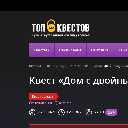
Квесты
Расписание
Рейтинги
На ка
Квесты в Екатеринбурге
Ролевые
Дом с двойным дном
Квест «Дом с двойн
Квест закрыт
От компании
Questime
8-19
чел.
120
мин.
5
/ 10
16+