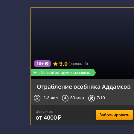
г. Екатеринбург, улица Розы Люксембург, 77А
9.0
10+
(оценок - 6)
Необычный антаруж и сюрпризы
Ограбление особняка Аддамсов
2-8
чел.
60
мин.
7
/10
Цена игры
Забронировать
от 4000
₽