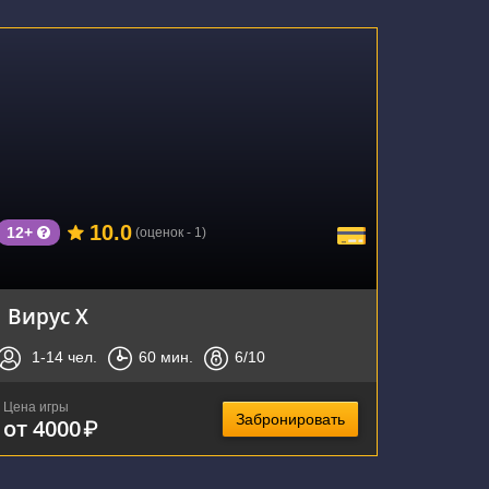
г. Екатеринбург, улица Малышева, 1
10.0
12+
(оценок - 1)
Вирус Х
1-14
чел.
60
мин.
6
/10
Цена игры
Забронировать
от 4000
₽