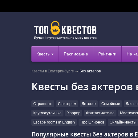
Квесты
Расписание
Рейтинги
На ка
Квесты в Екатеринбурге
Без актеров
Квесты без актеров 
Страшные
С актером
Детские
Семейные
Для но
Круглосуточные
Хоррор
Фантастические
Мистичес
Escape rooms in English
Про шпионов
Онлайн-квесты
Популярные квесты без актеров в 