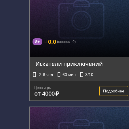
г. Екатеринбург, улица Бажова, 68
0.0
8+
(оценок - 0)
Искатели приключений
2-6
чел.
60
мин.
3
/10
Цена игры
Подробнее
от 4000
₽