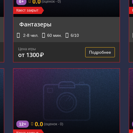
0.0
6+
(оценок - 0)
Квест закрыт
Фантазеры
2-8
чел.
60
мин.
6
/10
Цена игры
Подробнее
от 1300
₽
0.0
12+
(оценок - 0)