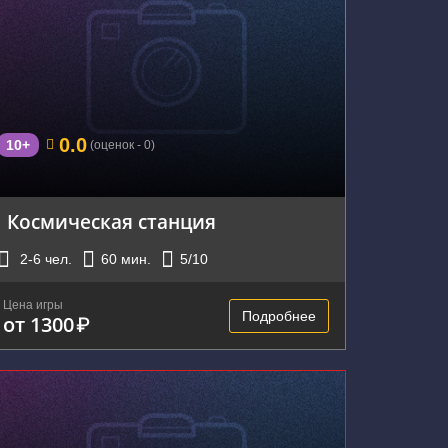
г. Екатеринбург, улица Сулимова, 50
0.0
10+
(оценок - 0)
Космическая станция
2-6
чел.
60
мин.
5
/10
Цена игры
Подробнее
от 1300
₽