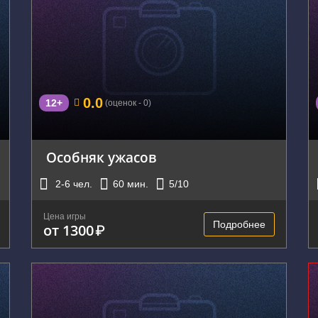
г. Екатеринбург, улица Сулимова, 50
0.0
12+
(оценок - 0)
Особняк ужасов
2-6
чел.
60
мин.
5
/10
Цена игры
Подробнее
от 1300
₽