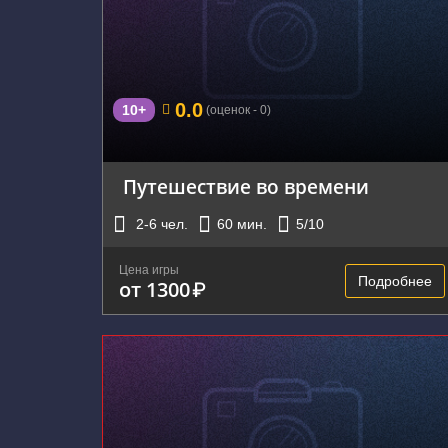
г. Екатеринбург, улица Сулимова, 50
0.0
10+
(оценок - 0)
Путешествие во времени
2-6
чел.
60
мин.
5
/10
Цена игры
Подробнее
от 1300
₽