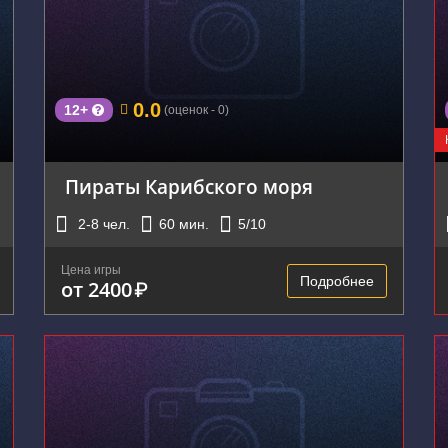
г. Екатеринбург, ул. Малышева, 51
0.0
12+
(оценок - 0)
Пираты Карибского моря
2-8
чел.
60
мин.
5
/10
Цена игры
Подробнее
от 2400
₽