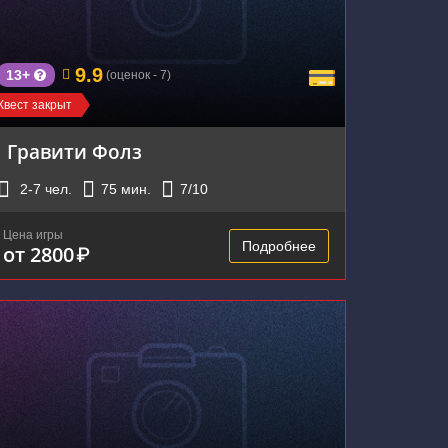
9.9
13+
(оценок - 7)
Квест закрыт
Гравити Фолз
2-7
чел.
75
мин.
7
/10
Цена игры
Подробнее
от 2800
₽