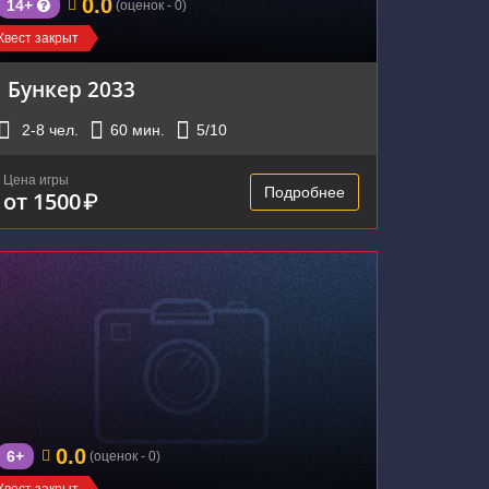
0.0
14+
(оценок - 0)
Квест закрыт
Бункер 2033
2-8
чел.
60
мин.
5
/10
Цена игры
Подробнее
от 1500
₽
0.0
6+
(оценок - 0)