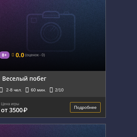
г. Екатеринбург, улица Бажова, 68
0.0
8+
(оценок - 0)
Веселый побег
2-8
чел.
60
мин.
2
/10
Цена игры
Подробнее
от 3500
₽