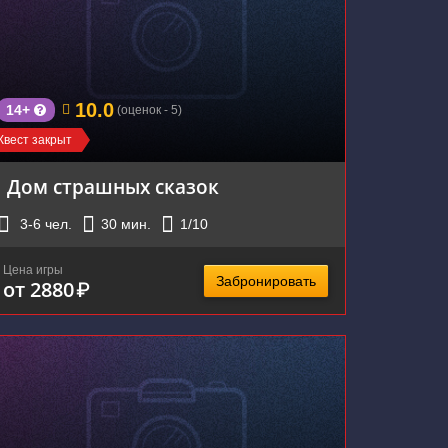
10.0
14+
(оценок - 5)
Квест закрыт
Дом страшных сказок
3-6
чел.
30
мин.
1
/10
Цена игры
Забронировать
от 2880
₽