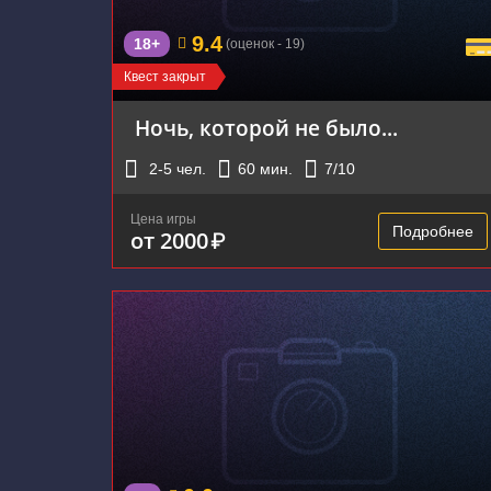
9.4
18+
(оценок - 19)
Квест закрыт
Ночь, которой не было...
2-5
чел.
60
мин.
7
/10
Цена игры
Подробнее
от 2000
₽