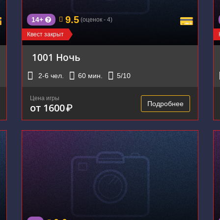
9.5
14+
(оценок - 4)
Квест закрыт
1001 Ночь
2-6
чел.
60
мин.
5
/10
Цена игры
Подробнее
от 1600
₽