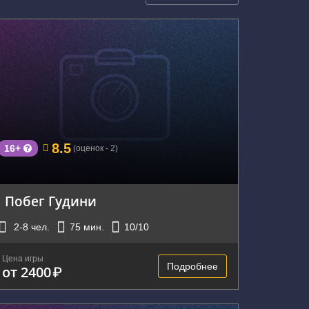
г. Екатеринбург, ул. Малышева, 51
8.5
16+
(оценок - 2)
Побег Гудини
2-8
чел.
75
мин.
10
/10
Цена игры
Подробнее
от 2400
₽