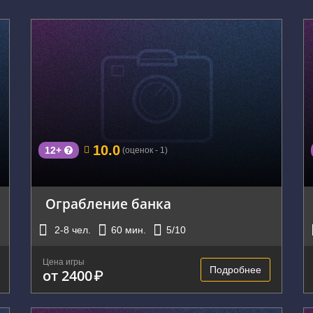
г. Екатеринбург, ул. Малышева, 51
10.0
12+
(оценок - 1)
Ограбление банка
2-8
чел.
60
мин.
5
/10
Цена игры
Подробнее
от 2400
₽