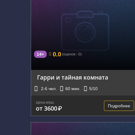
г. Екатеринбург, улица Малышева, 36
0.0
14+
(оценок - 0)
Гарри и тайная комната
2-6
чел.
60
мин.
5
/10
Цена игры
Подробнее
от 3600
₽