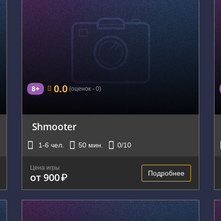
г. Екатеринбург, улица Мамина-Сибиряка,
137
0.0
8+
(оценок - 0)
Shmooter
1-6
чел.
50
мин.
0
/10
Цена игры
Подробнее
от 900
₽