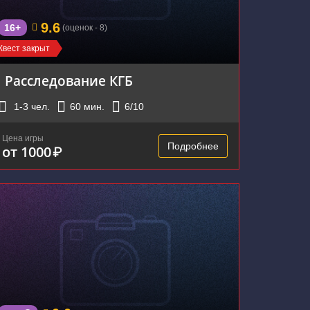
9.6
16+
(оценок - 8)
Квест закрыт
Расследование КГБ
1-3
чел.
60
мин.
6
/10
Цена игры
Подробнее
от 1000
₽