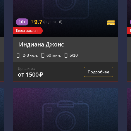
9.7
10+
(оценок - 6)
Квест закрыт
Индиана Джонс
2-8
чел.
60
мин.
5
/10
Цена игры
Подробнее
от 1500
₽