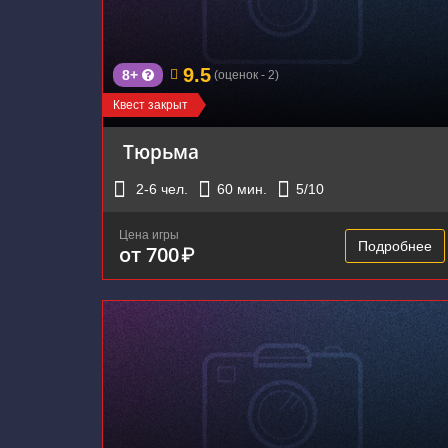
9.5
8+
(оценок - 2)
Квест закрыт
Тюрьма
2-6
чел.
60
мин.
5
/10
Цена игры
Подробнее
от 700
₽