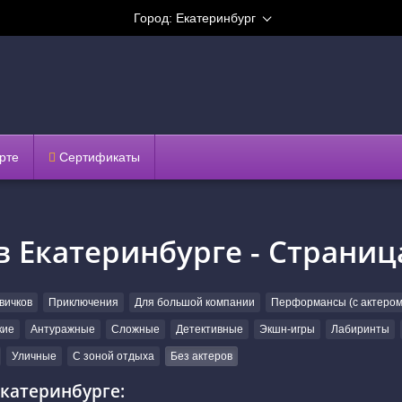
Город:
Екатеринбург
рте
Сертификаты
в Екатеринбурге - Страниц
вичков
Приключения
Для большой компании
Перформансы (с актером
кие
Антуражные
Сложные
Детективные
Экшн-игры
Лабиринты
Уличные
С зоной отдыха
Без актеров
Екатеринбурге: