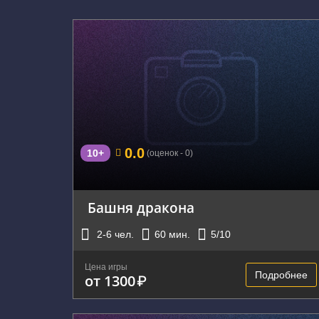
г. Екатеринбург, улица Сулимова, 50
0.0
10+
(оценок - 0)
Башня дракона
2-6
чел.
60
мин.
5
/10
Цена игры
Подробнее
от 1300
₽