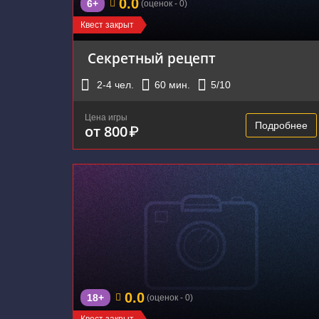
0.0
6+
(оценок - 0)
Квест закрыт
Секретный рецепт
2-4
чел.
60
мин.
5
/10
Цена игры
Подробнее
от 800
₽
0.0
18+
(оценок - 0)