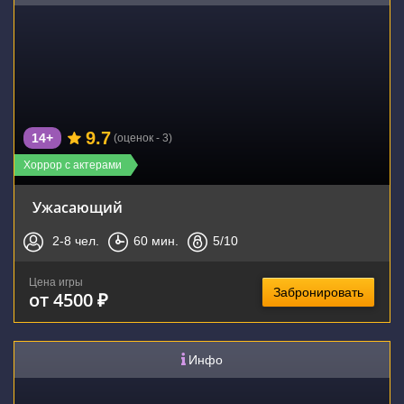
9.7
14+
(оценок - 3)
Хоррор с актерами
Ужасающий
2-8
чел.
60
мин.
5
/10
Цена игры
Забронировать
от 4500 ₽
Инфо