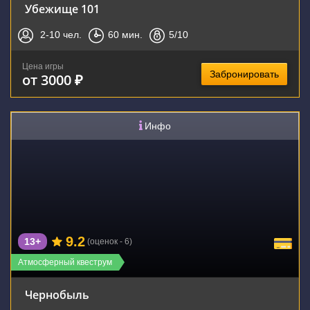
Убежище 101
2-10
чел.
60
мин.
5
/10
Цена игры
Забронировать
от 3000 ₽
Инфо
9.2
13+
(оценок - 6)
Атмосферный квеструм
Чернобыль