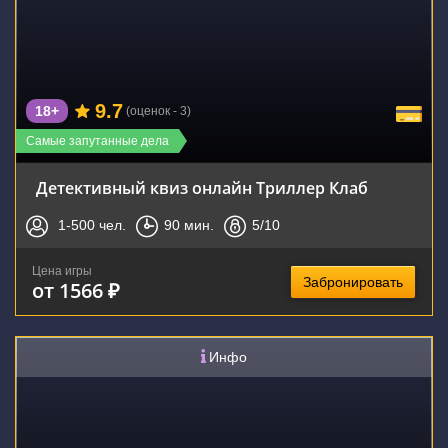
9.7
18+
(оценок - 3)
Самые запутанные дела
Детективный квиз онлайн Триллер Клаб
1-500
чел.
90
мин.
5
/10
Цена игры
Забронировать
от 1566 ₽
Инфо