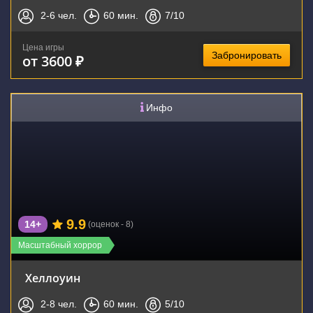
2-6
чел.
60
мин.
7
/10
Цена игры
Забронировать
от 3600 ₽
Инфо
9.9
14+
(оценок - 8)
Масштабный хоррор
Хеллоуин
2-8
чел.
60
мин.
5
/10