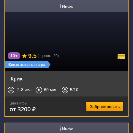
Инфо
9.5
13+
(оценок - 20)
Живая актерская игра
Крик
2-8
чел.
60
мин.
5
/10
Цена игры
Забронировать
от 3200 ₽
Инфо