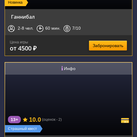
Новинка
Ганнибал
2-8
чел.
60
мин.
7
/10
Цена игры
Забронировать
от 4500 ₽
Инфо
10.0
13+
(оценок - 2)
Новинка
Страшный квест