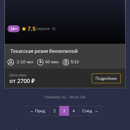
7.5
16+
(оценок - 2)
Техасская резня бензопилой
2-10
чел.
60
мин.
5
/10
Цена игры
Подробнее
от 2700 ₽
Показано: 61 – 90 из 234
← Пред.
2
3
4
След. →