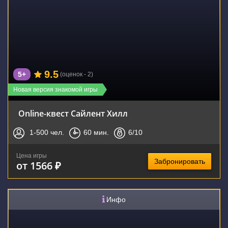
9.5
5+
(оценок - 2)
Новая версия знакомой игры
Online-квест Сайлент Хилл
1-500
чел.
60
мин.
6
/10
Цена игры
Забронировать
от 1566 ₽
Инфо