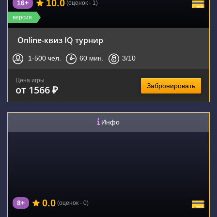
10.0
16+
(оценок - 1)
версия
Online-квиз IQ турнир
1-500
чел.
60
мин.
3
/10
Цена игры
Забронировать
от 1566 ₽
Инфо
0.0
8+
(оценок - 0)