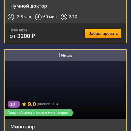
Чумной доктор
2-8
чел.
60
мин.
3
/10
Цена игры
Забронировать
от 3200 ₽
Инфо
9.0
18+
(оценок - 13)
Большой квест с живым минотавром
Минотавр