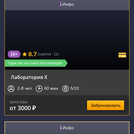
Инфо
8.7
10+
(оценок - 11)
Один час на поиск противоядия
Лаборатория Х
2-8
чел.
60
мин.
5
/10
Цена игры
Забронировать
от 3000 ₽
Инфо