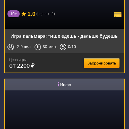
1.0
10+
(оценок - 1)
Игра кальмара: тише едешь - дальше будешь
2-9
чел.
60
мин.
0
/10
Цена игры
Забронировать
от 2200 ₽
Инфо