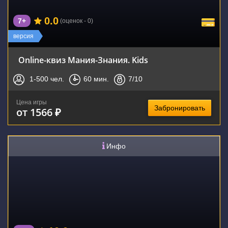
0.0
7+
(оценок - 0)
версия
Online-квиз Мания-Знания. Kids
1-500
чел.
60
мин.
7
/10
Цена игры
Забронировать
от 1566 ₽
Инфо