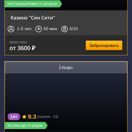
Нестрашный квест с актером
Казино "Син Сити"
1-5
чел.
60
мин.
5
/10
Цена игры
Забронировать
от 3600 ₽
Инфо
9.3
14+
(оценок - 23)
Истина где-то рядом