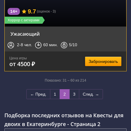
9.7
14+
(оценок - 3)
Хоррор с актерами
Ужасающий
2-8
чел.
60
мин.
5
/10
Цена игры
Забронировать
от 4500 ₽
Показано: 31 – 60 из 214
← Пред.
1
2
3
След. →
Подборка последних отзывов на Квесты для
двоих в Екатеринбурге - Страница 2