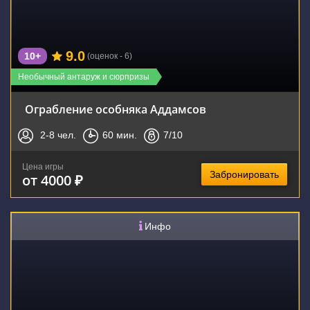
9.0
10+
(оценок - 6)
Необычный антаруж и сюрпризы
Ограбление особняка Аддамсов
2-8
чел.
60
мин.
7
/10
Цена игры
Забронировать
от 4000 ₽
Инфо