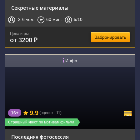
Секретные материалы
2-6
чел.
60
мин.
5
/10
Цена игры
Забронировать
от 3200 ₽
Инфо
9.9
16+
(оценок - 11)
Страшный квест по мотивам фильма
Последняя фотосессия