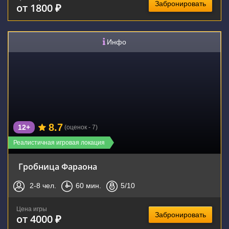
Забронировать
от 1800 ₽
Инфо
8.7
12+
(оценок - 7)
Реалистичная игровая локация
Гробница Фараона
2-8
чел.
60
мин.
5
/10
Цена игры
Забронировать
от 4000 ₽