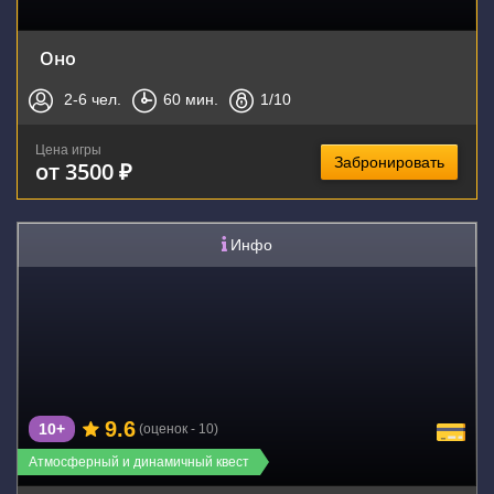
Оно
2-6
чел.
60
мин.
1
/10
Цена игры
Забронировать
от 3500 ₽
Инфо
9.6
10+
(оценок - 10)
Атмосферный и динамичный квест