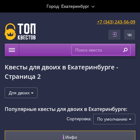
Город:
Екатеринбург
+7 (343) 243-56-09
Квесты
Квесты для двоих в Екатеринбурге -
Расписание
Страница 2
Рейтинги
На карте
Для двоих
Сертификаты
Популярные квесты для двоих в Екатеринбурге:
Сортировка:
По умолчанию
Инфо