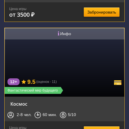
Цена игры
Забронировать
от 3500 ₽
Инфо
9.5
12+
(оценок - 11)
Фантастический мир будущего
Космос
2-8
чел.
60
мин.
5
/10
Цена игры