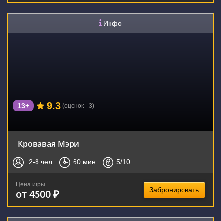
Инфо
9.3
13+
(оценок - 3)
Кровавая Мэри
2-8
чел.
60
мин.
5
/10
Цена игры
Забронировать
от 4500 ₽