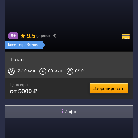
9.5
8+
(оценок - 4)
Квест-ограбление
План
2-10
чел.
60
мин.
6
/10
Цена игры
Забронировать
от 5000 ₽
Инфо