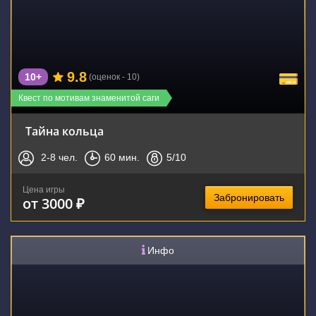
9.8
10+
(оценок - 10)
Квест по мотивам знаменитой саги
Тайна кольца
2-8
чел.
60
мин.
5
/10
Цена игры
Забронировать
от 3000 ₽
Инфо