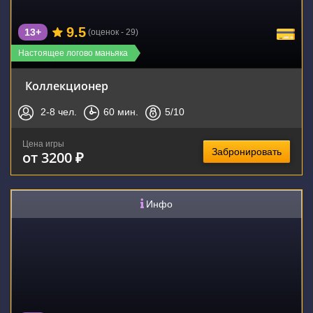
9.5
13+
(оценок - 29)
Настоящее логово маньяка
Коллекционер
2-8
чел.
60
мин.
5
/10
Цена игры
Забронировать
от 3200 ₽
Инфо