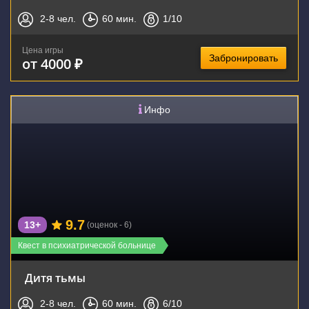
2-8
чел.
60
мин.
1
/10
Цена игры
Забронировать
от 4000 ₽
Инфо
9.7
13+
(оценок - 6)
Квест в психиатрической больнице
Дитя тьмы
2-8
чел.
60
мин.
6
/10