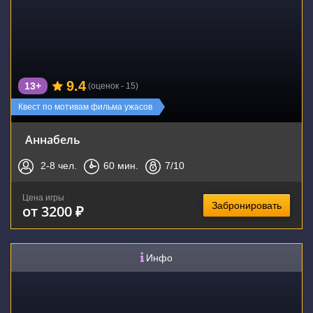
9.4
13+
(оценок - 15)
Квест по мотивам фильма ужасов
Аннабель
2-8
чел.
60
мин.
7
/10
Цена игры
Забронировать
от 3200 ₽
Инфо