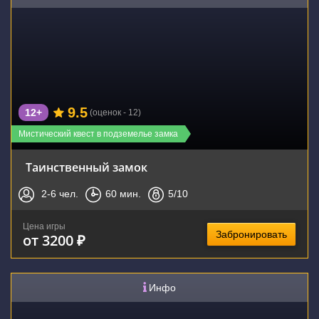
9.5
12+
(оценок - 12)
Мистический квест в подземелье замка
Таинственный замок
2-6
чел.
60
мин.
5
/10
Цена игры
Забронировать
от 3200 ₽
Инфо