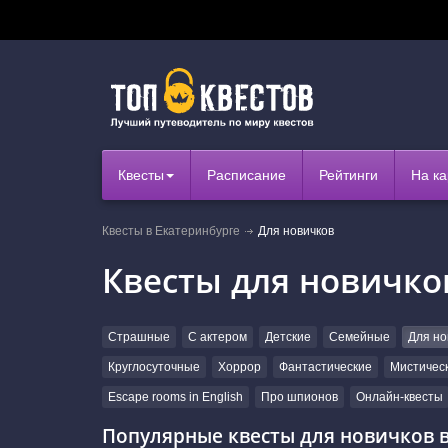
Квесты
Расписание
Рейтинги
На ка
Квесты в Екатеринбурге
Для новичков
Квесты для новичков
Страшные
С актером
Детские
Семейные
Для но
Круглосуточные
Хоррор
Фантастические
Мистичес
Escape rooms in English
Про шпионов
Онлайн-квесты
Популярные квесты для новичков в