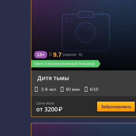
г. Екатеринбург, улица Большакова, 99
9.7
13+
(оценок - 6)
Квест в психиатрической больнице
Дитя тьмы
2-8
чел.
60
мин.
6
/10
Цена игры
Забронировать
от 3200
₽