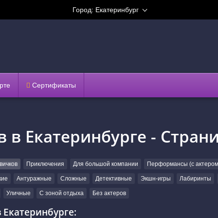
Город:
Екатеринбург
рте
Сертификаты
 в Екатеринбурге - Страни
вичков
Приключения
Для большой компании
Перформансы (с актером
кие
Антуражные
Сложные
Детективные
Экшн-игры
Лабиринты
Уличные
С зоной отдыха
Без актеров
 Екатеринбурге: