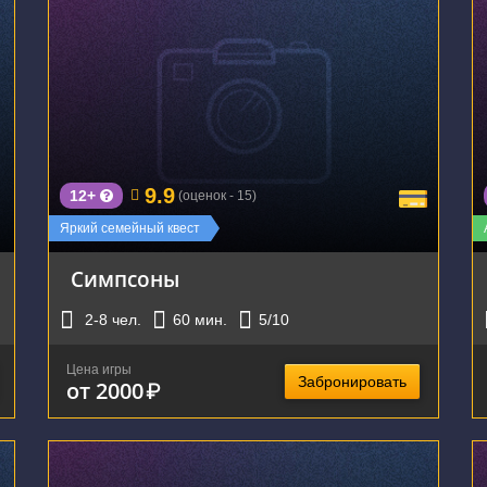
г. Екатеринбург, ул. Чапаева д.23
9.9
12+
(оценок - 15)
Яркий семейный квест
Симпсоны
2-8
чел.
60
мин.
5
/10
Цена игры
Забронировать
от 2000
₽