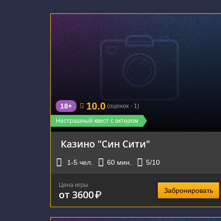
г. Екатеринбург, улица Чекистов, 5
10.0
18+
(оценок - 1)
Нестрашный квест с актером
Казино "Син Сити"
1-5
чел.
60
мин.
5
/10
Цена игры
Забронировать
от 3600
₽