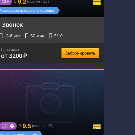
9.2
13+
(оценок - 25)
Атмосфера известного хоррора
Звонок
2-8
чел.
60
мин.
5
/10
Цена игры
Забронировать
от 3200
₽
г. Екатеринбург, улица Шейнкмана, 75
9.5
13+
(оценок - 20)