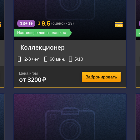
г. Екатеринбург, улица Шейнкмана, 75
9.5
13+
(оценок - 29)
Настоящее логово маньяка
Коллекционер
2-8
чел.
60
мин.
5
/10
Цена игры
Забронировать
от 3200
₽
г. Екатеринбург, улица Шейнкмана, 75