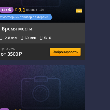
9.1
14+
(оценок - 10)
Атмосферный триллер с актерами
Время мести
2-8
чел.
60
мин.
5
/10
Цена игры
Забронировать
от 3500
₽
г. Екатеринбург, улица Карла Маркса, 60