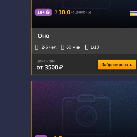
10.0
16+
(оценок - 5)
Оно
2-6
чел.
60
мин.
1
/10
Цена игры
Забронировать
от 3500
₽
г. Екатеринбург, улица Малышева, 129