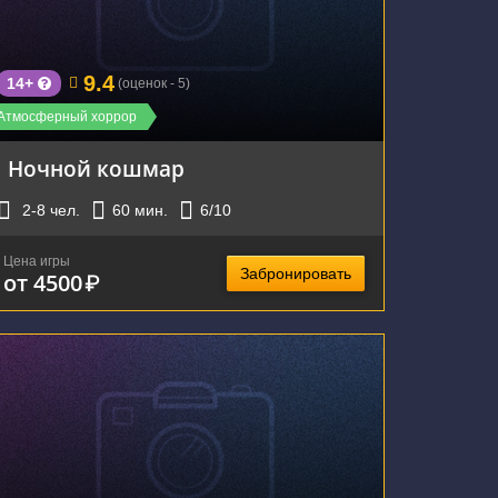
9.4
14+
(оценок - 5)
Атмосферный хоррор
Ночной кошмар
2-8
чел.
60
мин.
6
/10
Цена игры
Забронировать
от 4500
₽
г. Екатеринбург, Волгоградская улица, 47