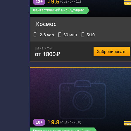
9.5
12+
(оценок - 11)
Фантастический мир будущего
Космос
2-8
чел.
60
мин.
5
/10
Цена игры
Забронировать
от 1800
₽
г. Екатеринбург, улица Шейнкмана, 75
9.8
10+
(оценок - 10)