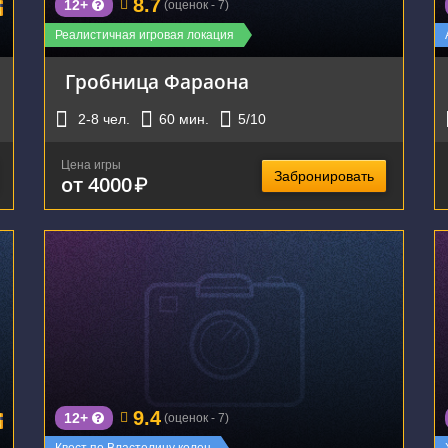
8.7
12+
(оценок - 7)
Реалистичная игровая локация
Гробница Фараона
2-8
чел.
60
мин.
5
/10
Цена игры
Забронировать
от 4000
₽
г. Екатеринбург, улица Розы Люксембург, 77А
9.4
12+
(оценок - 7)