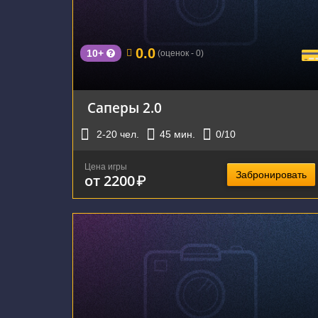
г. Екатеринбург, проспект Космонавтов, 108Д
0.0
10+
(оценок - 0)
Саперы 2.0
2-20
чел.
45
мин.
0
/10
Цена игры
Забронировать
от 2200
₽
г. Екатеринбург, улица Фрунзе, 40