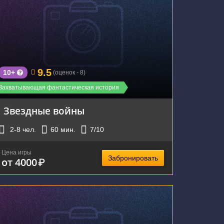
г. Екатеринбург, ул. Розы Люксембург, 77А
9.5
10+
(оценок - 8)
Захватывающая фантастическая история
Звездные войны
2-8
чел.
60
мин.
7
/10
Цена игры
Забронировать
от 4000
₽