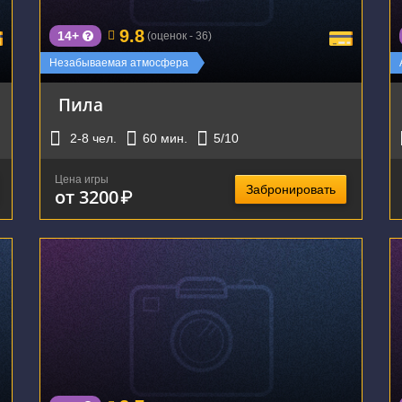
9.8
14+
(оценок - 36)
Незабываемая атмосфера
Пила
2-8
чел.
60
мин.
5
/10
Цена игры
Забронировать
от 3200
₽
г. Екатеринбург, ул. Розы Люксембург, 77А