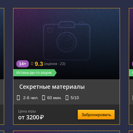
г. Екатеринбург, улица Чекистов, 5
9.3
14+
(оценок - 23)
Истина где-то рядом
Секретные материалы
2-6
чел.
60
мин.
5
/10
Цена игры
Забронировать
от 3200
₽