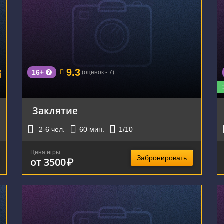
г. Екатеринбург, улица Фрунзе, 40
9.3
16+
(оценок - 7)
Заклятие
2-6
чел.
60
мин.
1
/10
Цена игры
Забронировать
от 3500
₽