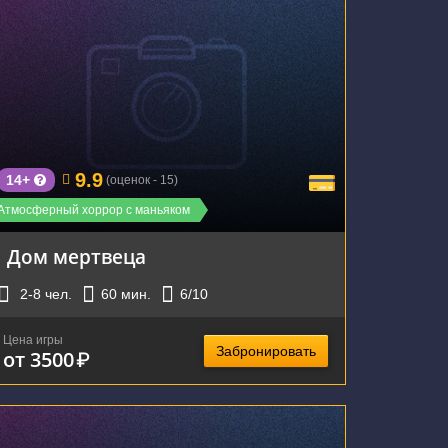
г. Екатеринбург, Волгоградская улица, 47
9.9
14+
(оценок - 15)
Атмосферный хоррор с маньяком
Дом мертвеца
2-8
чел.
60
мин.
6
/10
Цена игры
Забронировать
от 3500
₽