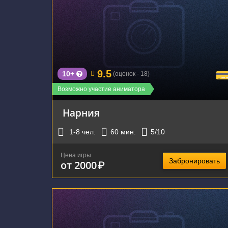
г. Екатеринбург, ул. Чапаева, д.23
9.5
10+
(оценок - 18)
Возможно участие аниматора
Нарния
1-8
чел.
60
мин.
5
/10
Цена игры
Забронировать
от 2000
₽