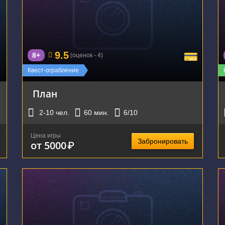
г. Екатеринбург, улица Шевченко, 20
9.5
8+
(оценок - 4)
Квест-ограбление
План
2-10
чел.
60
мин.
6
/10
Цена игры
Забронировать
от 5000
₽