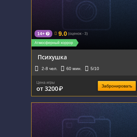
г. Екатеринбург, улица Карла Маркса, 60
9.0
14+
(оценок - 3)
Атмосферный хоррор
Психушка
2-8
чел.
60
мин.
5
/10
Цена игры
Забронировать
от 3200
₽