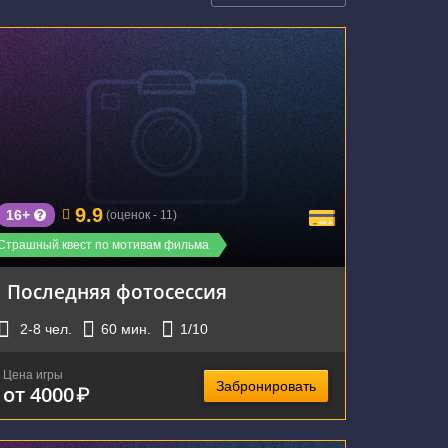
г. Екатеринбург, улица Луначарского, 50
9.9
16+
(оценок - 11)
Страшный квест по мотивам фильма
Последняя фотосессия
2-8
чел.
60
мин.
1
/10
Цена игры
Забронировать
от 4000
₽