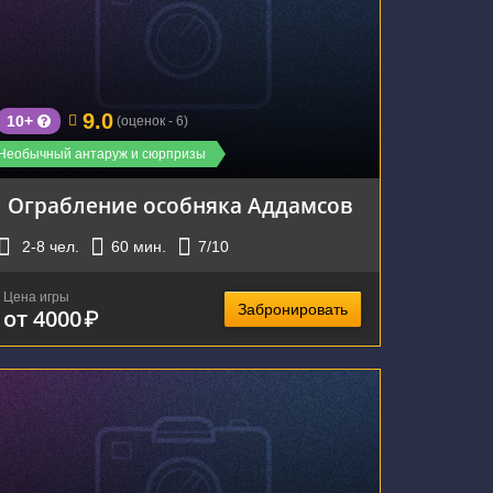
г. Екатеринбург, улица Розы Люксембург, 77А
9.0
10+
(оценок - 6)
Необычный антаруж и сюрпризы
Ограбление особняка Аддамсов
2-8
чел.
60
мин.
7
/10
Цена игры
Забронировать
от 4000
₽
г. Екатеринбург, улица Чапаева, 72А